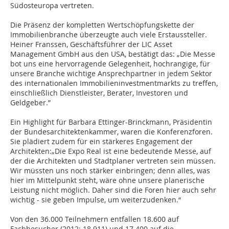
Südosteuropa vertreten.
Die Präsenz der kompletten Wertschöpfungskette der
Immobilienbranche überzeugte auch viele Erstaussteller.
Heiner Franssen, Geschäftsführer der LIC Asset
Management GmbH aus den USA, bestätigt das: „Die Messe
bot uns eine hervorragende Gelegenheit, hochrangige, für
unsere Branche wichtige Ansprechpartner in jedem Sektor
des internationalen Immobilieninvestmentmarkts zu treffen,
einschließlich Dienstleister, Berater, Investoren und
Geldgeber.”
Ein Highlight für Barbara Ettinger-Brinckmann, Präsidentin
der Bundesarchitektenkammer, waren die Konferenzforen.
Sie plädiert zudem für ein stärkeres Engagement der
Architekten:„Die Expo Real ist eine bedeutende Messe, auf
der die Architekten und Stadtplaner vertreten sein müssen.
Wir müssten uns noch stärker einbringen; denn alles, was
hier im Mittelpunkt steht, wäre ohne unsere planerische
Leistung nicht möglich. Daher sind die Foren hier auch sehr
wichtig - sie geben Impulse, um weiterzudenken.“
Von den 36.000 Teilnehmern entfallen 18.600 auf
Fachbesucher (2012: 18.911) und 17.400 auf die