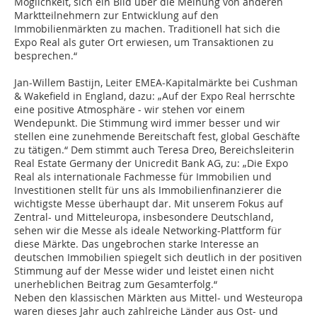
Möglichkeit, sich ein Bild über die Meinung von anderen
Marktteilnehmern zur Entwicklung auf den
Immobilienmärkten zu machen. Traditionell hat sich die
Expo Real als guter Ort erwiesen, um Transaktionen zu
besprechen.“
Jan-Willem Bastijn, Leiter EMEA-Kapitalmärkte bei Cushman
& Wakefield in England, dazu: „Auf der Expo Real herrschte
eine positive Atmosphäre - wir stehen vor einem
Wendepunkt. Die Stimmung wird immer besser und wir
stellen eine zunehmende Bereitschaft fest, global Geschäfte
zu tätigen.“ Dem stimmt auch Teresa Dreo, Bereichsleiterin
Real Estate Germany der Unicredit Bank AG, zu: „Die Expo
Real als internationale Fachmesse für Immobilien und
Investitionen stellt für uns als Immobilienfinanzierer die
wichtigste Messe überhaupt dar. Mit unserem Fokus auf
Zentral- und Mitteleuropa, insbesondere Deutschland,
sehen wir die Messe als ideale Networking-Plattform für
diese Märkte. Das ungebrochen starke Interesse an
deutschen Immobilien spiegelt sich deutlich in der positiven
Stimmung auf der Messe wider und leistet einen nicht
unerheblichen Beitrag zum Gesamterfolg.“
Neben den klassischen Märkten aus Mittel- und Westeuropa
waren dieses Jahr auch zahlreiche Länder aus Ost- und