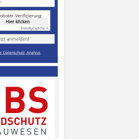
oboter-Verifizierung
Hier klicken
Friendly
Captcha ⇗
etzt anmelden!
e: Datenschutz, Analyse,