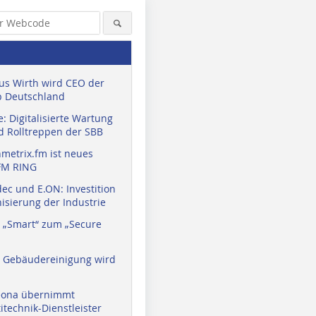
us Wirth wird CEO der
 Deutschland
: Digitalisierte Wartung
d Rolltreppen der SBB
metrix.fm ist neues
FM RING
ec und E.ON: Investition
isierung der Industrie
 „Smart“ zum „Secure
a Gebäudereinigung wird
eona übernimmt
technik-Dienstleister