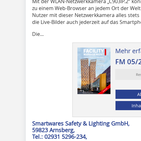
Mit der WLAN-Netzwerkkamera „C903IP.2“ könn
zu einem Web-Browser an jedem Ort der Welt
Nutzer mit dieser Netzwerkkamera alles stets i
die Live-Bilder auch jederzeit auf das Smart
Die...
Mehr erf
FM 05/
Re
A
Inha
Smartwares Safety & Lighting GmbH,
59823 Arnsberg,
Tel.: 02931 5296-234,