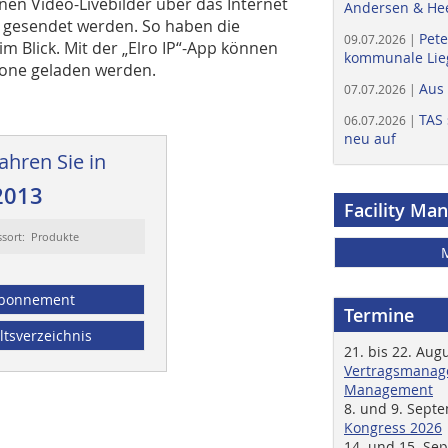
en Video-Livebilder über das Internet
Andersen & He
 gesendet werden. So haben die
Pete
09.07.2026 |
m Blick. Mit der „Elro IP“-App können
kommunale Lieg
phone geladen werden.
Aus
07.07.2026 |
TAS 
06.07.2026 |
neu auf
ahren Sie in
2013
Facility Ma
ssort: Produkte
bonnement
Termine
ltsverzeichnis
21. bis 22. Aug
Vertragsmanage
Management
8. und 9. Sept
Kongress 2026
14. und 15. Se