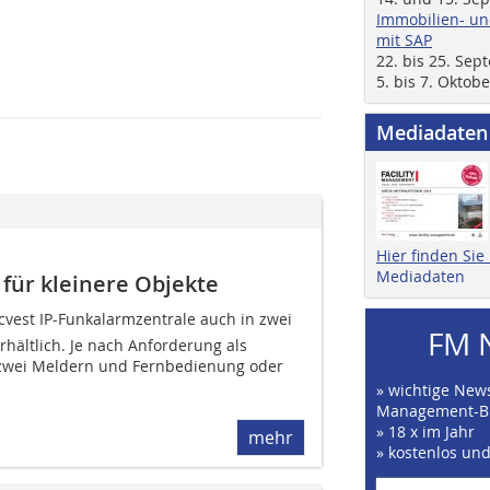
Immobilien- un
mit SAP
22. bis 25. Se
5. bis 7. Oktob
Mediadaten
Hier finden Si
Mediadaten
für kleinere Objekte
ecvest IP-Funk­alarmzentrale auch in zwei
FM 
rhältlich. Je nach Anforderung als
it zwei Meldern und Fernbedienung oder
» wichtige News
Management-B
» 18 x im Jahr
mehr
» kostenlos un