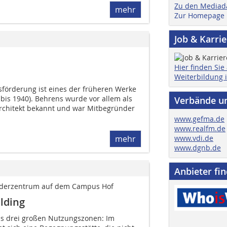
Zu den Mediad
mehr
Zur Homepage
Job & Karri
Hier finden Sie
Weiterbildung 
sförderung ist eines der früheren Werke
8 bis 1940). Behrens wurde vor allem als
Verbände u
rchitekt bekannt und war Mitbegründer
www.gefma.de
www.realfm.de
www.vdi.de
mehr
www.dgnb.de
Anbieter fi
ründerzentrum auf dem Campus Hof
lding
us drei großen Nutzungszonen: Im