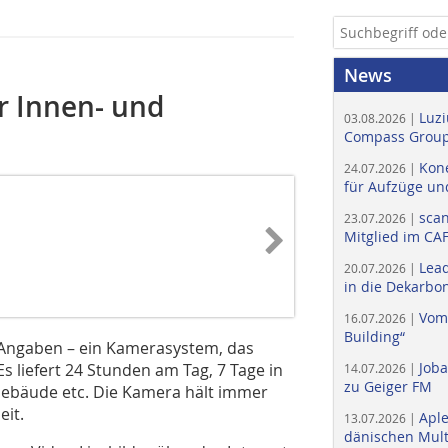
News
r Innen- und
Luzi
03.08.2026 |
Compass Group
Kone
24.07.2026 |
für Aufzüge un
scan
23.07.2026 |
Mitglied im CA
Lead
20.07.2026 |
in die Dekarbon
Vom
16.07.2026 |
Building“
Angaben – ein Kamerasystem, das
Job
 Es liefert 24 Stunden am Tag, 7 Tage in
14.07.2026 |
zu Geiger FM
Gebäude etc. Die Kamera hält immer
eit.
Apl
13.07.2026 |
dänischen Multi