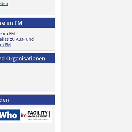
aten
ere im FM
 alles zu Aus- und
im FM
nd Organisationen
nden