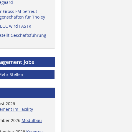
egaard
r Gross FM betreut
enschaften für Tholey
 EGC wird FASTR
stellt Geschäftsführung
nagement Jobs
Mehr Stellen
ust 2026
ment im Facility
ember 2026
Modulbau
ptember 2026
Kongress