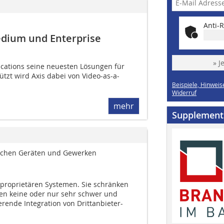
Anti-R
edium und Enterprise
» J
ications seine neuesten Lösungen für
tzt wird Axis dabei von Video-as-a-
Beispiele, Hinweis
Widerruf
mehr
Supplement
ischen Geräten und Gewerken
n proprietären Systemen. Sie schränken
sen keine oder nur sehr schwer und
erende Integration von Drittanbieter-