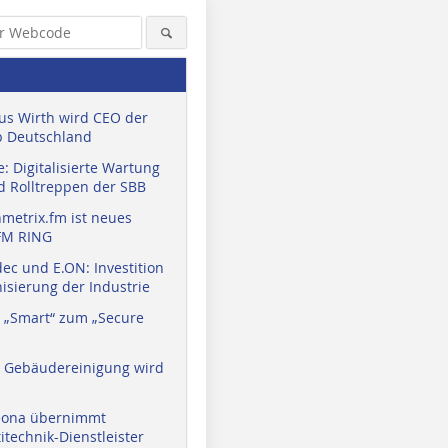
us Wirth wird CEO der
 Deutschland
: Digitalisierte Wartung
d Rolltreppen der SBB
metrix.fm ist neues
FM RING
ec und E.ON: Investition
isierung der Industrie
 „Smart“ zum „Secure
a Gebäudereinigung wird
eona übernimmt
technik-Dienstleister