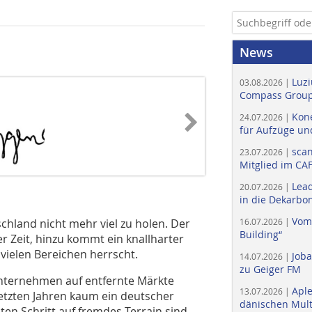
News
Luzi
03.08.2026 |
Compass Group
Kone
24.07.2026 |
für Aufzüge un
scan
23.07.2026 |
Mitglied im CA
Lead
20.07.2026 |
in die Dekarbon
Vom
hland nicht mehr viel zu holen. Der
16.07.2026 |
Building“
r Zeit, hinzu kommt ein knallharter
vielen Bereichen herrscht.
Job
14.07.2026 |
zu Geiger FM
Unternehmen auf entfernte Märkte
Apl
13.07.2026 |
 letzten Jahren kaum ein deutscher
dänischen Multi
ten Schritt auf fremdes Terrain sind