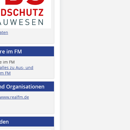
aten
ere im FM
 alles zu Aus- und
im FM
nd Organisationen
www.realfm.de
nden