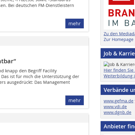
sen. Bei deutschen FM-Dienstleistern
mehr
Zu den Mediad
Zur Homepage
Job & Karri
htbar“
Hier finden Sie
nd knapp den Begriff Facility
Weiterbildung 
as ist für mich die Unterstützung der
ers ausgedrückt: Das Management
Verbände u
mehr
www.gefma.de
www.vdi.de
www.dgnb.de
Anbieter fi