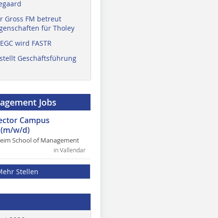
egaard
r Gross FM betreut
enschaften für Tholey
 EGC wird FASTR
stellt Geschäftsführung
nagement Jobs
rector Campus
(m/w/d)
heim School of Management
in Vallendar
Mehr Stellen