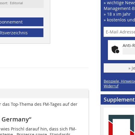
» wichtige News
ssort: Editorial
Management-B
» 18 x im Jahr
» kostenlos un
bonnement
ltsverzeichnis
Anti-R
» J
Beispiele, Hinweis
Widerruf
Supplement
r das Top-Thema des ­FM-Tages auf der
n Germany“
wies Prischl darauf hin, dass sich FM-
ysteme, -Prozesse sowie -Standards