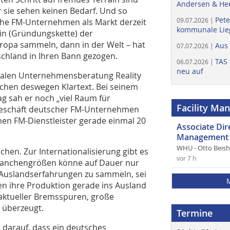
Andersen & He
r sie sehen keinen Bedarf. Und so
Pete
09.07.2026 |
tsche FM-Unternehmen als Markt derzeit
kommunale Lieg
ain (Gründungskette) der
uropa sammeln, dann in der Welt – hat
Aus
07.07.2026 |
schland in ­Ihren Bann gezogen.
TAS 
06.07.2026 |
neu auf
onalen Unternehmensberatung ­Reality
ünchen deswegen Klartext. Bei seinem
g sah er noch „viel Raum für
Facility Ma
geschäft deutscher FM-Unternehmen
hen FM-Dienstleister gerade einmal 20
Associate Di
Management 
WHU - Otto Beis
hen. Zur Internationalisierung gibt es
vor 7 h
 Branchengrößen könne auf Dauer nur
 Auslandserfahrungen zu sammeln, sei
en ihre Produktion gerade ins Ausland
 aktu­eller Bremsspuren, große
 überzeugt.
Termine
 darauf, dass ein deutsches