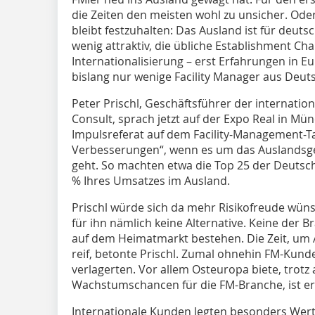
die Zeiten den meisten wohl zu ­unsicher. Ode
bleibt festzuhalten: Das Ausland ist für deu
wenig attraktiv, die übliche Establishment Ch
Internationalisierung – erst Erfahrungen in E
bislang nur wenige ­Facility Manager aus Deut
Peter Prischl, Geschäftsführer der internati
Consult, sprach jetzt auf der ­Expo Real in M
Impulsreferat auf dem Facility-Management-Ta
Verbesserungen“, wenn es um das Auslands
geht. So machten ­etwa die Top 25 der Deutsc
% Ihres Umsatzes im Ausland.
Prischl würde sich da mehr Risikofreude wünsc
für ihn nämlich keine Alternative. Keine der
auf dem Heimatmarkt bestehen. Die Zeit, um
reif, betonte Prischl. Zumal ohnehin FM-Kund
verlagerten. Vor allem Osteuropa biete, trotz
Wachstumschancen für die FM-Branche, ist er
Internationale Kunden legten besonders Wert