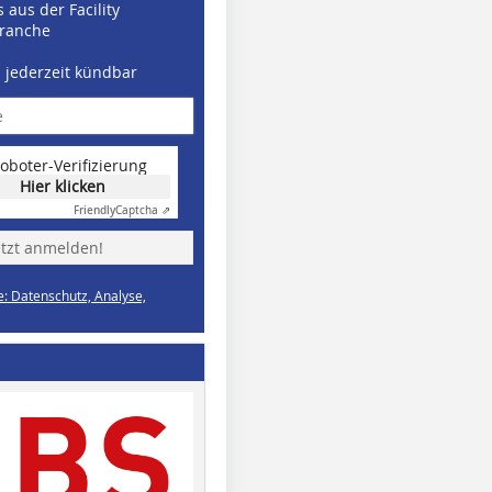
 aus der Facility
ranche
d jederzeit kündbar
oboter-Verifizierung
Hier klicken
Friendly
Captcha ⇗
etzt anmelden!
e: Datenschutz, Analyse,