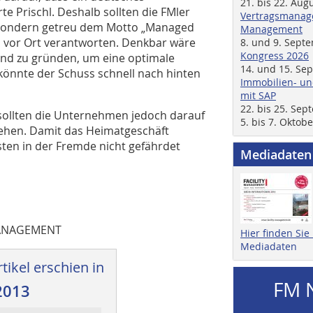
21. bis 22. Aug
te Prischl. Deshalb sollten die FMler
Vertragsmanage
 sondern getreu dem Motto „­Managed
Management
 vor Ort verantworten. Denkbar wäre
8. und 9. Sept
Kongress 2026
and zu gründen, um eine optimale
14. und 15. Se
könnte der Schuss schnell nach hinten
Immobilien- un
mit SAP
22. bis 25. Se
zt, sollten die Unternehmen jedoch darauf
5. bis 7. Oktob
gehen. Damit das Heimatgeschäft
sten in der Fremde nicht gefährdet
Mediadaten
 MANAGEMENT
Hier finden Si
Mediadaten
tikel erschien in
FM 
2013