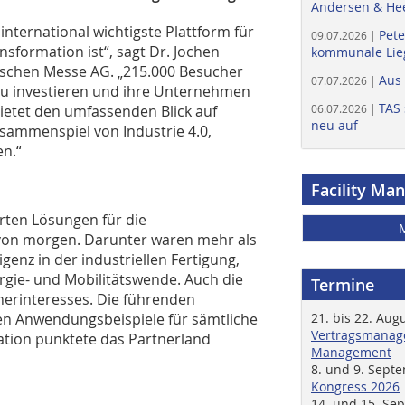
Andersen & He
international wichtigste Plattform für
Pete
09.07.2026 |
nsformation ist“, sagt Dr. Jochen
kommunale Lieg
tschen Messe AG. „215.000 Besucher
Aus
07.07.2026 |
zu investieren und ihre Unternehmen
TAS 
bietet den umfassenden Blick auf
06.07.2026 |
neu auf
sammenspiel von Industrie 4.0,
en.“
Facility Ma
erten Lösungen für die
von morgen. Darunter waren mehr als
igenz in der industriellen Fertigung,
gie- und Mobilitätswende. Auch die
Termine
erinteresses. Die führenden
ten Anwendungsbeispiele für sämtliche
21. bis 22. Aug
Vertragsmanage
ation punktete das Partnerland
Management
8. und 9. Sept
Kongress 2026
14. und 15. Se