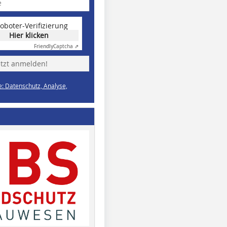
oboter-Verifizierung
Hier klicken
Friendly
Captcha ⇗
etzt anmelden!
e: Datenschutz, Analyse,