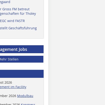
egaard
r Gross FM betreut
enschaften für Tholey
 EGC wird FASTR
stellt Geschäftsführung
nagement Jobs
Mehr Stellen
ust 2026
ment im Facility
ember 2026
Modulbau
ptember 2026
Kongress