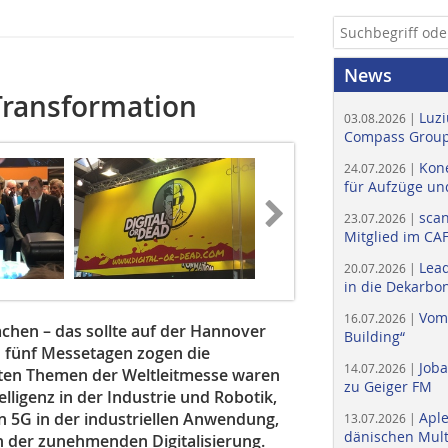
News
 Transformation
Luzi
03.08.2026 |
Compass Group
Kone
24.07.2026 |
für Aufzüge un
scan
23.07.2026 |
Mitglied im CA
Lead
20.07.2026 |
in die Dekarbon
Vom
16.07.2026 |
chen – das sollte auf der Hannover
Building“
h fünf Messetagen zogen die
Job
14.07.2026 |
igsten Themen der Weltleitmesse waren
zu Geiger FM
elligenz in der Industrie und Robotik,
n 5G in der industriellen Anwendung,
Apl
13.07.2026 |
dänischen Multi
en der zunehmenden Digitalisierung.