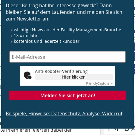
zusammen“, sagt Dr. Klaus Mittelbach,
Dieser Beitrag hat Ihr Interesse geweckt? Dann
 nächsten Jahr werden auf der Messe
bleiben Sie auf dem Laufenden und melden Sie sich
Anti-R
e Unternehmen der Elektroindustrie
zum Newsletter an:
Zusammen mit Künstlicher Intelligenz
» wichtige News aus der Facility Management-Branche
» 18 x im Jahr
» J
» kostenlos und jederzeit kündbar
Beispiele, Hinweis
ng der Technikpartner Nokia und
Widerruf
. Dort zeigten Netzausrüster und
ards für die industrielle Nutzung auf.
Supplement
Anti-Roboter-Verifizierung
tig den Startschuss für ein weiteres
Hier klicken
 im Hinblick auf 5G. „Smart Venue“
Friendly
Captcha ⇗
he Messegelände in den kommenden
t aufgerüstet wird.
Melden Sie sich jetzt an!
Beispiele, Hinweise: Datenschutz, Analyse, Widerruf
ustrie 4.0, KI und die Zukunft der
k und Forschung in den Foren und
te Premieren feierten dabei der