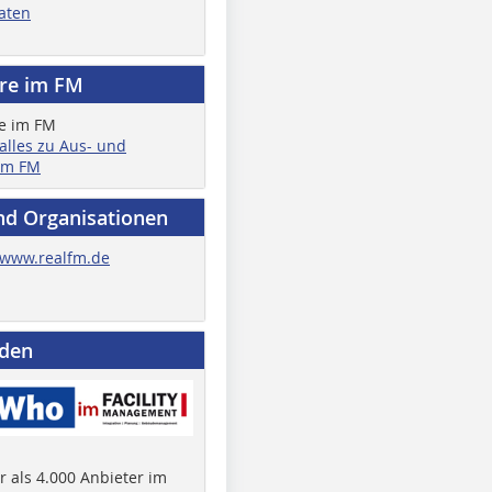
aten
ere im FM
 alles zu Aus- und
im FM
nd Organisationen
www.realfm.de
nden
 als 4.000 Anbieter im