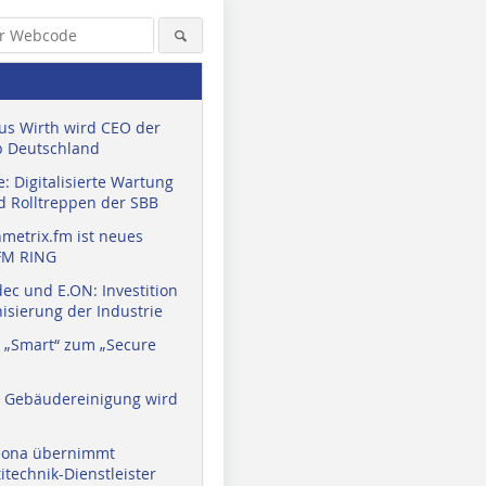
us Wirth wird CEO der
 Deutschland
: Digitalisierte Wartung
d Rolltreppen der SBB
metrix.fm ist neues
FM RING
ec und E.ON: Investition
isierung der Industrie
 „Smart“ zum „Secure
a Gebäudereinigung wird
eona übernimmt
technik-Dienstleister