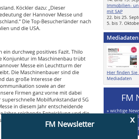
Immobilien- un
land. Köckler dazu: „Dieser
mit SAP
e Bedeutung der Hannover Messe und
22. bis 25. Se
tschland.“ Die Top-Besucherländer nach
5. bis 7. Oktob
lien und die USA.
Mediadaten
 ein durchweg positives Fazit. Thilo
e Konjunktur im Maschinenbau trübt
 Hannover Messe ein Leuchtturm der
leibt. Die Maschinenbauer sind die
Hier finden Si
Mediadaten
nd das große Interesse der
Kommunikation sowie an der
nsere Firmen ganz vorne mit dabei
FM 
der superschnelle Mobilfunkstandard 5G
 Messe in diesem Jahr entscheidende
» wichtige News
iele Jahre reichende Entwicklung und die
x
Management-B
chon alles erreicht ist.“
FM Newsletter
» 18 x im Jahr
» kostenlos un