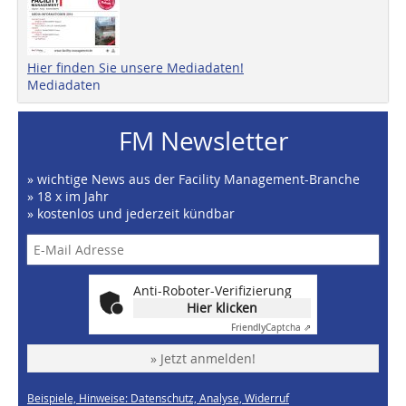
Hier finden Sie unsere Mediadaten!
Mediadaten
FM Newsletter
» wichtige News aus der Facility Management-Branche
» 18 x im Jahr
» kostenlos und jederzeit kündbar
Anti-Roboter-Verifizierung
Hier klicken
Friendly
Captcha ⇗
» Jetzt anmelden!
Beispiele, Hinweise: Datenschutz, Analyse, Widerruf