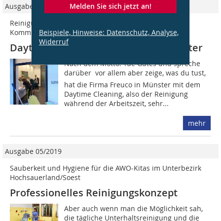
Melden Sie sich jetzt an!
Ausgabe 06/2022
Reinigungsdienstleistungen: Transparenz und
Beispiele, Hinweise: Datenschutz, Analyse,
Kommunikation statt Anonymität und Diskretion
Widerruf
Daytime Cleaning bei der Stadt Münster
Nach dem Motto: Tue Gutes und spreche
darüber  vor allem aber zeige, was du tust,
hat die Firma Freuco in Münster mit dem
Daytime Cleaning, also der Reinigung
während der Arbeitszeit, sehr...
mehr
Ausgabe 05/2019
Sauberkeit und Hygiene für die AWO-Kitas im Unterbezirk
Hochsauerland/Soest
Professionelles Reinigungskonzept
Aber auch wenn man die Möglichkeit sah,
die tägliche Unterhaltsreinigung und die