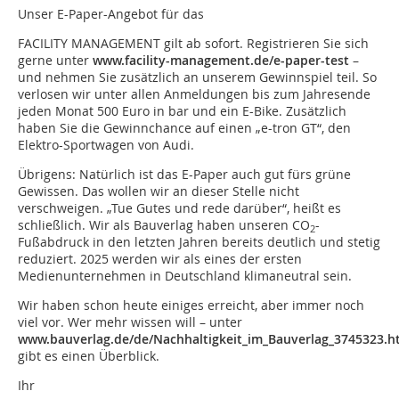
Unser E-Paper-Angebot für das
FACI­LITY MANAGEMENT gilt ab sofort. ­Registrieren Sie sich
gerne unter
www.facility-management.de/e-paper-test
–
und nehmen Sie zusätzlich an unserem Gewinnspiel teil. So
verlosen wir unter allen Anmeldungen bis zum Jahresende
jeden Monat 500 Euro in bar und ein ­E-Bike. Zusätzlich
haben Sie die Gewinnchance auf einen „e-tron GT“, den
Elektro-Sportwagen von Audi.
Übrigens: Natürlich ist das E-Paper auch gut fürs grüne
Gewissen. Das wollen wir an dieser Stelle nicht
verschweigen. „Tue Gutes und rede darüber“, heißt es
schließlich. Wir als Bauverlag haben ­unseren CO
-
2
Fußabdruck in den letzten Jahren bereits deutlich und stetig
reduziert. 2025 werden wir als eines der ­ersten
Medienunternehmen in Deutschland klimaneutral sein.
Wir haben schon heute einiges erreicht, aber immer noch
viel vor. Wer mehr wissen will – unter
www.bauverlag.de/de/Nachhaltigkeit_im_Bauverlag_3745323.h
gibt es einen Überblick.
Ihr