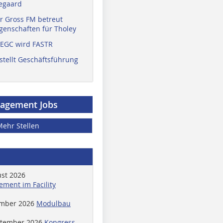
egaard
r Gross FM betreut
enschaften für Tholey
 EGC wird FASTR
stellt Geschäftsführung
nagement Jobs
Mehr Stellen
ust 2026
ment im Facility
ember 2026
Modulbau
ptember 2026
Kongress