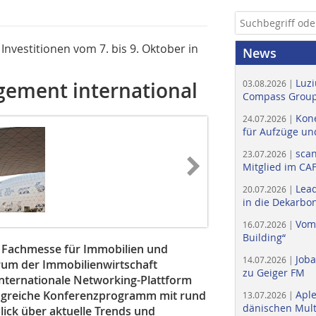
nvestitionen vom 7. bis 9. Oktober in
News
Luzi
agement international
03.08.2026 |
Compass Group
Kone
24.07.2026 |
für Aufzüge un
scan
23.07.2026 |
Mitglied im CA
Lead
20.07.2026 |
in die Dekarbon
Vom
16.07.2026 |
Building“
en Fachmesse für Immobilien und
Job
14.07.2026 |
rum der Immobilienwirtschaft
zu Geiger FM
internationale Networking-Plattform
ngreiche Konferenzprogramm mit rund
Apl
13.07.2026 |
dänischen Multi
lick über aktuelle Trends und