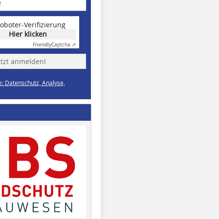
oboter-Verifizierung
Hier klicken
Friendly
Captcha ⇗
etzt anmelden!
e: Datenschutz, Analyse,