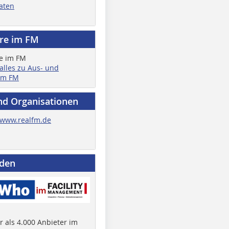
aten
ere im FM
 alles zu Aus- und
im FM
nd Organisationen
www.realfm.de
nden
 als 4.000 Anbieter im