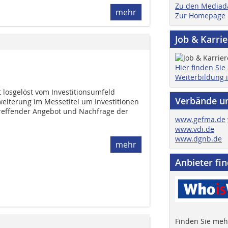
Zu den Mediad
mehr
Zur Homepage
Job & Karri
Hier finden Sie
Weiterbildung 
 losgelöst vom Investitionsumfeld
Verbände u
eiterung im Messetitel um Investitionen
reffender Angebot und Nachfrage der
www.gefma.de
www.vdi.de
www.dgnb.de
mehr
Anbieter fi
Finden Sie mehr