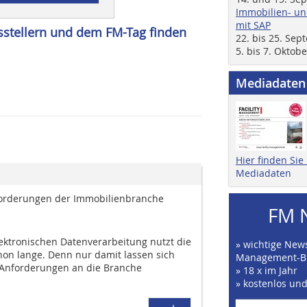
Immobilien- un
mit SAP
stellern und dem FM-Tag finden
22. bis 25. Se
5. bis 7. Oktob
Mediadaten
Hier finden Si
Mediadaten
sforderungen der Immobilienbranche
FM 
lektronischen Datenverarbeitung nutzt die
» wichtige News
hon lange. Denn nur damit lassen sich
Management-B
Anforderungen an die Branche
» 18 x im Jahr
» kostenlos un