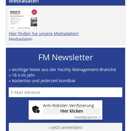
Mediadaten
Hier finden Sie unsere Mediadaten!
Mediadaten
FM Newsletter
» wichtige News aus der Facility Management-Branche
» 18 x im Jahr
» kostenlos und jederzeit kündbar
Anti-Roboter-Verifizierung
Hier klicken
Friendly
Captcha ⇗
» Jetzt anmelden!