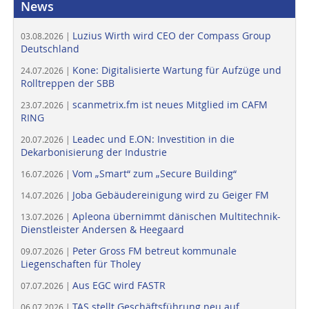
News
Luzius Wirth wird CEO der Compass Group
03.08.2026 |
Deutschland
Kone: Digitalisierte Wartung für Aufzüge und
24.07.2026 |
Rolltreppen der SBB
scanmetrix.fm ist neues Mitglied im CAFM
23.07.2026 |
RING
Leadec und E.ON: Investition in die
20.07.2026 |
Dekarbonisierung der Industrie
Vom „Smart“ zum „Secure Building“
16.07.2026 |
Joba Gebäudereinigung wird zu Geiger FM
14.07.2026 |
Apleona übernimmt dänischen Multitechnik-
13.07.2026 |
Dienstleister Andersen & Heegaard
Peter Gross FM betreut kommunale
09.07.2026 |
Liegenschaften für Tholey
Aus EGC wird FASTR
07.07.2026 |
TAS stellt Geschäftsführung neu auf
06.07.2026 |