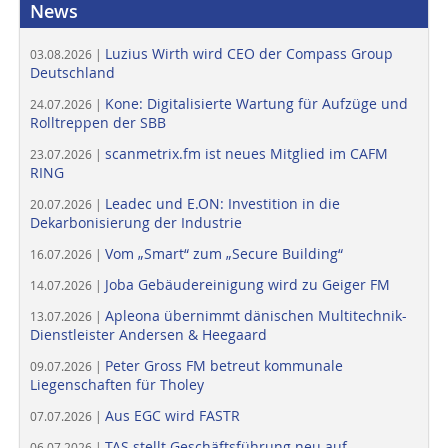
News
Luzius Wirth wird CEO der Compass Group
03.08.2026 |
Deutschland
Kone: Digitalisierte Wartung für Aufzüge und
24.07.2026 |
Rolltreppen der SBB
scanmetrix.fm ist neues Mitglied im CAFM
23.07.2026 |
RING
Leadec und E.ON: Investition in die
20.07.2026 |
Dekarbonisierung der Industrie
Vom „Smart“ zum „Secure Building“
16.07.2026 |
Joba Gebäudereinigung wird zu Geiger FM
14.07.2026 |
Apleona übernimmt dänischen Multitechnik-
13.07.2026 |
Dienstleister Andersen & Heegaard
Peter Gross FM betreut kommunale
09.07.2026 |
Liegenschaften für Tholey
Aus EGC wird FASTR
07.07.2026 |
TAS stellt Geschäftsführung neu auf
06.07.2026 |