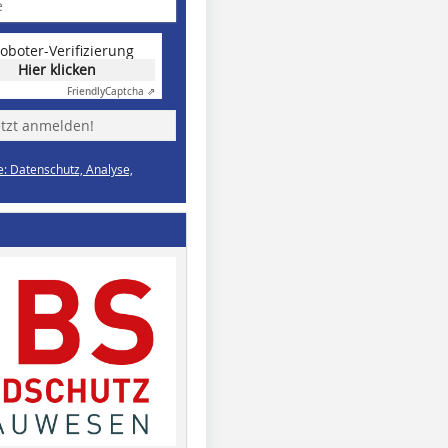
oboter-Verifizierung
Hier klicken
Friendly
Captcha ⇗
etzt anmelden!
e: Datenschutz, Analyse,