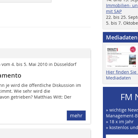
Immobilien- un
mit SAP
22. bis 25. Se
5. bis 7. Oktob
Mediadaten
vom 4. bis 5. Mai 2010 in Düsseldorf
Hier finden Si
lamento
Mediadaten
nn je wird die öffentliche Diskussion im
immt. Wie sehr wird die
FM 
avon getrieben? Matthias Witt: Der
» wichtige News
mehr
Management-B
» 18 x im Jahr
» kostenlos un