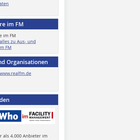
aten
ere im FM
 alles zu Aus- und
im FM
nd Organisationen
www.realfm.de
nden
 als 4.000 Anbieter im