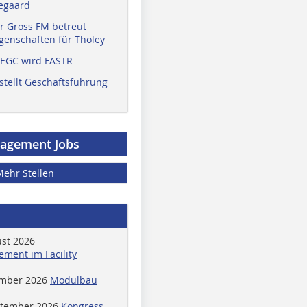
egaard
r Gross FM betreut
enschaften für Tholey
 EGC wird FASTR
stellt Geschäftsführung
nagement Jobs
Mehr Stellen
ust 2026
ment im Facility
ember 2026
Modulbau
ptember 2026
Kongress