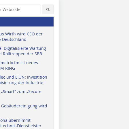
us Wirth wird CEO der
 Deutschland
: Digitalisierte Wartung
d Rolltreppen der SBB
metrix.fm ist neues
FM RING
ec und E.ON: Investition
isierung der Industrie
 „Smart“ zum „Secure
a Gebäudereinigung wird
eona übernimmt
technik-Dienstleister