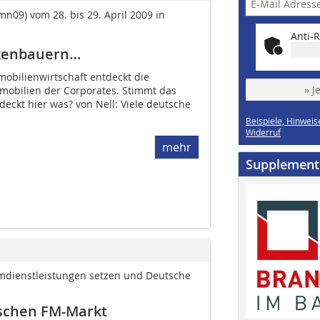
09) vom 28. bis 29. April 2009 in
Anti-R
ckenbauern…
mobi­lienwirtschaft entdeckt die
» J
mobilien der Corporates. Stimmt das
eckt hier was? von Nell: Viele deutsche
Beispiele, Hinweis
Widerruf
mehr
Supplement
dienstleistungen setzen und Deutsche
tschen FM-Markt