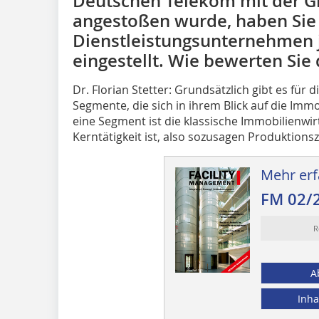
Deutschen Telekom mit der 
angestoßen wurde, haben Sie 
Dienstleistungsunternehmen j
eingestellt. Wie bewerten Sie
Dr. Florian Stetter: Grundsätzlich gibt es für 
Segmente, die sich in ihrem Blick auf die Imm
eine Segment ist die klassische Immo­bilienwirt
Kerntätigkeit ist, also sozusagen Produktions
Mehr erf
FM 02/
R
A
Inha