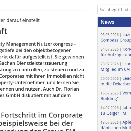
er darauf einstellt
News
ft
Luzi
03.08.2026 |
Compass Group
cility Management Nutzerkongress –
Kone
24.07.2026 |
ngstiefe bei den objektbezogenen
für Aufzüge un
rkt dafür aufgestellt ist. Sie gewinnen
 Sachen Dienstleistersteuerung
scan
23.07.2026 |
stung zu controllen, zu steuern und zu
Mitglied im CA
b Corporates mit ihren Immobilien nicht
Lead
20.07.2026 |
operty-Unternehmen und lernen Sie
in die Dekarbon
kennen und nutzen. Auch Dr. Florian
Vom
16.07.2026 |
ces GmbH diskutiert mit auf dem
Building“
Job
14.07.2026 |
n Fortschritt im Corporate
zu Geiger FM
beispielsweise bei der
Apl
13.07.2026 |
dänischen Multi