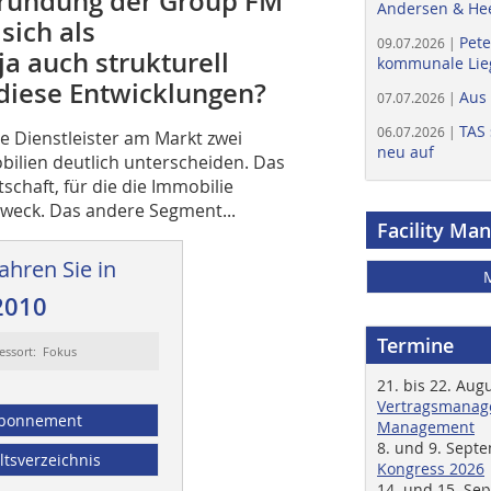
Gründung der Group FM
Andersen & He
sich als
Pete
09.07.2026 |
a auch strukturell
kommunale Lieg
 diese Entwicklungen?
Aus
07.07.2026 |
TAS 
06.07.2026 |
die Dienstleister am Markt zwei
neu auf
obilien deutlich unterscheiden. Das
schaft, für die die Immobilie
zweck. Das andere Segment...
Facility Ma
ahren Sie in
2010
Termine
essort: Fokus
21. bis 22. Aug
Vertragsmanage
bonnement
Management
8. und 9. Sept
ltsverzeichnis
Kongress 2026
14. und 15. Se