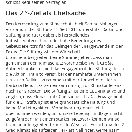
schloss Redl seinen Vertrag ab.
Das 2 °-Ziel als Chefsache
Den Kernvortrag zum Klimaschutz hielt Sabine Nallinger,
Vorständin der Stiftung 2°. Seit 2015 unterstützt Daikin die
Stiftung und rückt dabei als herstellendes
Industrieunternehmen die hohe Bedeutung des
Gebäudesektors für das Gelingen der Energiewende in den
Fokus. Die Stiftung will der Wirtschaft
branchenübergreifend eine Stimme geben, dass man
gemeinsam den Klimaschutz vorantreiben will. Größte
Aufmerksamkeit erhielt das Engagement der Stiftung durch
die Aktion „Train to Paris“, bei der namhafte Unternehmen –
u.a. auch Daikin – zusammen mit der Umweltministerin
Barbara Hendricks gemeinsam im Zug zur Klimakonferenz
nach Paris reisten. Die Stiftung 2° ist eine CEO-Initiative und
zeigt so, dass Klimaschutz Chefsache ist. „Das Engagement
für die 2 °-Stiftung ist eine grundsätzliche Haltung und
keine Marketingaktion. Verantwortung muss jetzt
übernommen werden, um unsere Lebensgrundlagen nicht
zu gefährden. Mit einem starken Netzwerk können wir so
branchenübergreifend konkrete Wege zur Erreichung des 2-
Grad-Klimaziels aufzeigen“, erklärt Nallinger. Gemeinsam