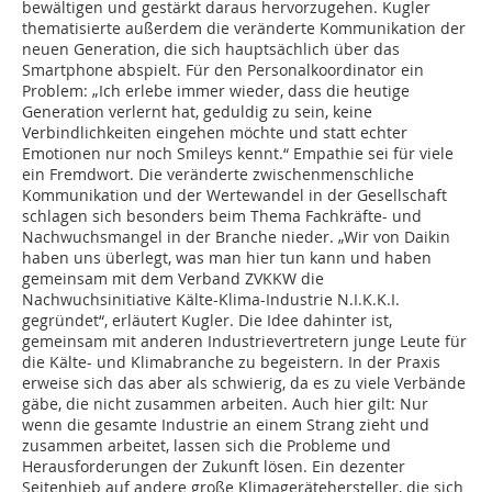
bewältigen und gestärkt daraus hervorzugehen. Kugler
thematisierte außerdem die veränderte Kommunikation der
neuen Generation, die sich hauptsächlich über das
Smartphone abspielt. Für den Personalkoordinator ein
Problem: „Ich erlebe immer wieder, dass die heutige
Generation verlernt hat, geduldig zu sein, keine
Verbindlichkeiten eingehen möchte und statt echter
Emotionen nur noch Smileys kennt.“ Empathie sei für viele
ein Fremdwort. Die veränderte zwischenmenschliche
Kommunikation und der Wertewandel in der Gesellschaft
schlagen sich besonders beim Thema Fachkräfte- und
Nachwuchsmangel in der Branche nieder. „Wir von Daikin
haben uns überlegt, was man hier tun kann und haben
gemeinsam mit dem Verband ZVKKW die
Nachwuchsinitiative Kälte-Klima-Industrie N.I.K.K.I.
gegründet“, erläutert Kugler. Die Idee dahinter ist,
gemeinsam mit anderen Industrievertretern junge Leute für
die Kälte- und Klimabranche zu begeistern. In der Praxis
erweise sich das aber als schwierig, da es zu viele Verbände
gäbe, die nicht zusammen arbeiten. Auch hier gilt: Nur
wenn die gesamte Industrie an einem Strang zieht und
zusammen arbeitet, lassen sich die Probleme und
Herausforderungen der Zukunft lösen. Ein dezenter
Seitenhieb auf andere große Klimagerätehersteller, die sich