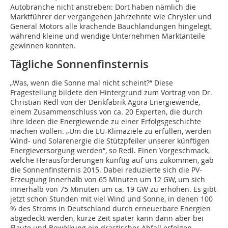
Autobranche nicht anstreben: Dort haben nämlich die
Marktführer der vergangenen Jahrzehnte wie Chrysler und
General Motors alle krachende Bauchlandungen hingelegt,
während kleine und wendige Unternehmen Marktanteile
gewinnen konnten.
Tägliche Sonnenfinsternis
„Was, wenn die Sonne mal nicht scheint?“ Diese
Fragestellung bildete den Hintergrund zum Vortrag von Dr.
Christian Redl von der Denkfabrik Agora Energiewende,
einem Zusammenschluss von ca. 20 Experten, die durch
ihre Ideen die Energiewende zu einer Erfolgsgeschichte
machen wollen. „Um die EU-Klimaziele zu erfüllen, werden
Wind- und Solarenergie die Stützpfeiler unserer künftigen
Energieversorgung werden“, so Redl. Einen Vorgeschmack,
welche Herausforderungen künftig auf uns zukommen, gab
die Sonnenfinsternis 2015. Dabei reduzierte sich die PV-
Erzeugung innerhalb von 65 Minuten um 12 GW, um sich
innerhalb von 75 Minuten um ca. 19 GW zu erhöhen. Es gibt
jetzt schon Stunden mit viel Wind und Sonne, in denen 100
% des Stroms in Deutschland durch erneuerbare Energien
abgedeckt werden, kurze Zeit später kann dann aber bei
Flaute und Bewölkung ein drastischer Abfall erfolgen.