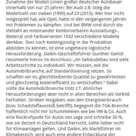
Zunahme der Modell-Linien großer deutscher Autobauer
innerhalb von nur 25 Jahren: Bei Audi z.B. stieg die
Modellzahl von sieben (1990) auf 23 (2015). Wer hier nicht
mitgespielt hat, wie Opel, hatte in den vergangenen Jahren
mit Problemen zu kämpfen. Und bei BMW sind durch die
Vielzahl an miteinander kombinierbaren Ausstattungs-,
Material und Farbvarianten 1032 verschiedene Modelle
denkbar. Dies noch kostengünstig in der Produktion
abbilden zu können, ist eine ungeheure logistische
Herausforderung. Daikin-Geschäftsführer Gunther Gamst
resümierte hierzu im Anschluss: „Im Gebäudebau sind viele
Arbeitsschritte zu individuell. Wir müssen, wie die
Automobilbranche, auf Standardisierung setzen. So
schaffen wir es, gleichbleibende Qualität zu gewährleisten
und gleichzeitig kosteneffizient zu wirtschaften.“ Dabei
sollte die Automobilbranche trotz z.T. ähnlicher
Herausforderungen aber nicht in allen Bereichen als Vorbild
herhalten. Strikten Vorgaben, was den Energieverbrauch
(bzw. Schadstoffausstoß betrifft), begegnet die TGA-Branche
hoffentlich nicht mir Schummeleien wie bei VW & Co. Auch
eine Rückrufquote für Autos von sage und schreibe 30 %,
wie sie derzeit in Deutschland herrscht, sollte lieber nicht
für Klimaanlagen gelten. Und Daikin, als Marktführer im
Klimabereich, wird auch eine andere Entwicklung der