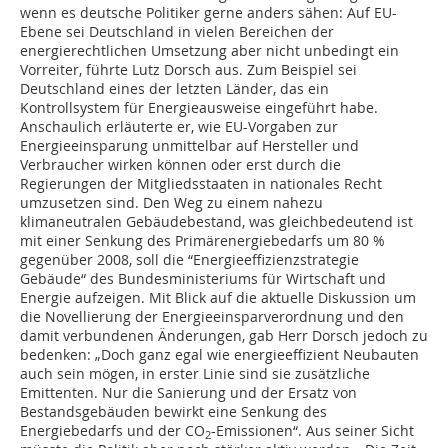
wenn es deutsche Politiker gerne anders sähen: Auf EU-
Ebene sei Deutschland in vielen Bereichen der
energierechtlichen Umsetzung aber nicht unbedingt ein
Vorreiter, führte Lutz Dorsch aus. Zum Beispiel sei
Deutschland eines der letzten Länder, das ein
Kontrollsystem für Energieausweise eingeführt habe.
Anschaulich erläuterte er, wie EU-Vorgaben zur
Energieeinsparung unmittelbar auf Hersteller und
Verbraucher wirken können oder erst durch die
Regierungen der Mitgliedsstaaten in nationales Recht
umzusetzen sind. Den Weg zu einem nahezu
klimaneutralen Gebäudebestand, was gleichbedeutend ist
mit einer Senkung des Primärenergiebedarfs um 80 %
gegenüber 2008, soll die “Energieeffizienzstrategie
Gebäude“ des Bundesministeriums für Wirtschaft und
Energie aufzeigen. Mit Blick auf die aktuelle Diskussion um
die Novellierung der Energieeinsparverordnung und den
damit verbundenen Änderungen, gab Herr Dorsch jedoch zu
bedenken: „Doch ganz egal wie energieeffizient Neubauten
auch sein mögen, in erster Linie sind sie zusätzliche
Emittenten. Nur die Sanierung und der Ersatz von
Bestandsgebäuden bewirkt eine Senkung des
Energiebedarfs und der CO
-Emissionen“. Aus seiner Sicht
2