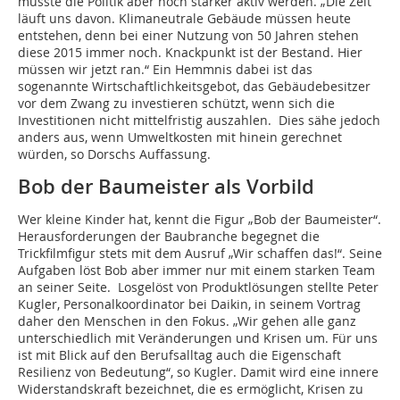
müsste die Politik aber noch stärker aktiv werden. „Die Zeit
läuft uns davon. Klimaneutrale Gebäude müssen heute
entstehen, denn bei einer Nutzung von 50 Jahren stehen
diese 2015 immer noch. Knackpunkt ist der Bestand. Hier
müssen wir jetzt ran.“ Ein Hemmnis dabei ist das
sogenannte Wirtschaftlichkeitsgebot, das Gebäudebesitzer
vor dem Zwang zu investieren schützt, wenn sich die
Investitionen nicht mittelfristig auszahlen. Dies sähe jedoch
anders aus, wenn Umweltkosten mit hinein gerechnet
würden, so Dorschs Auffassung.
Bob der Baumeister als Vorbild
Wer kleine Kinder hat, kennt die Figur „Bob der Baumeister“.
Herausforderungen der Baubranche begegnet die
Trickfilmfigur stets mit dem Ausruf „Wir schaffen das!“. Seine
Aufgaben löst Bob aber immer nur mit einem starken Team
an seiner Seite. Losgelöst von Produktlösungen stellte Peter
Kugler, Personalkoordinator bei Daikin, in seinem Vortrag
daher den Menschen in den Fokus. „Wir gehen alle ganz
unterschiedlich mit Veränderungen und Krisen um. Für uns
ist mit Blick auf den Berufsalltag auch die Eigenschaft
Resilienz von Bedeutung“, so Kugler. Damit wird eine innere
Widerstandskraft bezeichnet, die es ermöglicht, Krisen zu