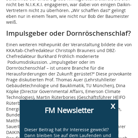
nicht bei N.I.K.K.I. engagieren, war dabei von einigen Daikin-
Vertretern nicht zu überhören. „Wir schaffen das!“ gelingt
eben nur in einem Team, wie nicht nur Bob der Baumeister
weiß.
Impulsgeber oder Dornröschenschlaf?
Einen weiteren Höhepunkt der Veranstaltung bildete die von
KKA/tab-Chefredakteur Christoph Brauneis und DBZ-
Chefredakteur Burkhard Fröhlich moderierte
Podiumsdiskussion. „Impulsgeber oder im
Dornröschenschlaf – ist unsere Branche für die
Herausforderungen der Zukunft gerüstet?“ Diese provokante
Frage diskutierten Prof. Thomas Auer (Lehrstuhlleiter
Gebäudetechnologie und Bauklimatik, TU München), Dina
Köpke (Director Governmental Affairs, Emerson Climate
Technologies), Martin Rüterbories (Geschäftsführer HEIFO
x
Rüterbories), Dr. Alexander Renner (Leiter Referat
FM Newsletter
Energiepolitische Grundsatzfragen im Gebäudebereich,
Bundesministerium für Wirtschaft und Energie), Prof.
Matthias Sauerbruch (Architekt & Gründungspartner
Sauerbruch Hutton) und Gunther Gamst (Geschäftsführer
Dieser Beitrag hat Ihr Interesse geweckt?
DAIKIN Deutschland). So vielfältig die Kompetenz- und
Dann bleiben Sie auf dem Laufenden und