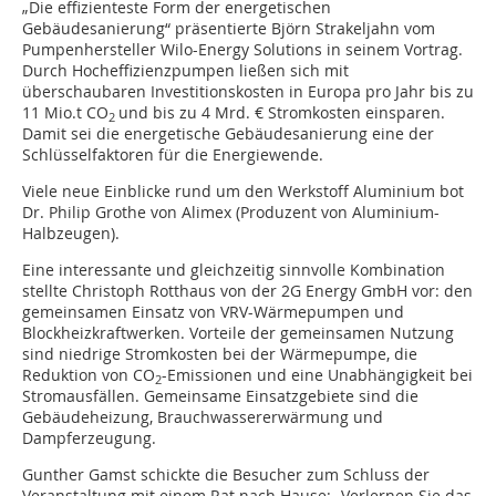
„Die effizienteste Form der energetischen
Gebäudesanierung“ präsentierte Björn Strakeljahn vom
Pumpenhersteller Wilo-Energy Solutions in seinem Vortrag.
Durch Hocheffizienzpumpen ließen sich mit
überschaubaren Investitionskosten in Europa pro Jahr bis zu
11 Mio.t CO
und bis zu 4 Mrd. € Stromkosten einsparen.
2
Damit sei die energetische Gebäudesanierung eine der
Schlüsselfaktoren für die Energiewende.
Viele neue Einblicke rund um den Werkstoff Aluminium bot
Dr. Philip Grothe von Alimex (Produzent von Aluminium-
Halbzeugen).
Eine interessante und gleichzeitig sinnvolle Kombination
stellte Christoph Rotthaus von der 2G Energy GmbH vor: den
gemeinsamen Einsatz von VRV-Wärmepumpen und
Blockheizkraftwerken. Vorteile der gemeinsamen Nutzung
sind niedrige Stromkosten bei der Wärmepumpe, die
Reduktion von CO
-Emissionen und eine Unabhängigkeit bei
2
Stromausfällen. Gemeinsame Einsatzgebiete sind die
Gebäudeheizung, Brauchwassererwärmung und
Dampferzeugung.
Gunther Gamst schickte die Besucher zum Schluss der
Veranstaltung mit einem Rat nach Hause: „Verlernen Sie das