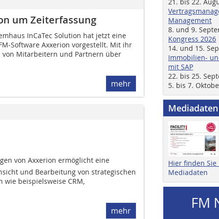
21. bis 22. Aug
Vertragsmanage
ion um Zeiterfassung
Management
8. und 9. Sept
emhaus InCaTec Solution hat jetzt eine
Kongress 2026
FM-Software Axxerion vorgestellt. Mit ihr
14. und 15. Se
n von Mitarbeitern und Partnern über
Immobilien- un
mit SAP
22. bis 25. Se
mehr
5. bis 7. Oktob
Mediadaten
gen von Axxerion ermöglicht eine
Hier finden Si
sicht und Bearbeitung von strategischen
Mediadaten
 wie beispielsweise CRM,
FM 
mehr