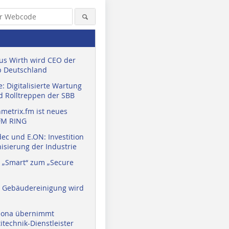
us Wirth wird CEO der
 Deutschland
: Digitalisierte Wartung
d Rolltreppen der SBB
metrix.fm ist neues
FM RING
ec und E.ON: Investition
isierung der Industrie
 „Smart“ zum „Secure
a Gebäudereinigung wird
eona übernimmt
technik-Dienstleister