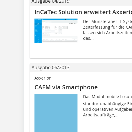
Ausgabe 04/2019
InCaTec Solution erweitert Axxer
Der Münsteraner IT-Syst
Zeit­erfassung für die CA
lassen sich Arbeitszeite
das...
Ausgabe 06/2013
Axxerion
CAFM via Smartphone
Das Modul mobile Lösun
standortunabhängige Ein
und operativen Aufgaben
Arbeitsaufträge,...