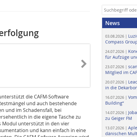
News
erfolgung
Luzi
03.08.2026 |
Compass Group
Kone
24.07.2026 |
für Aufzüge un
scan
23.07.2026 |
Mitglied im CA
Lead
20.07.2026 |
in die Dekarbon
nterstützt die CAFM-Software
Vom
16.07.2026 |
 Restmängel und auch bestehende
Building“
en und im Schadensfall, bei
Job
14.07.2026 |
sehentlich in die eigene Tasche zu
zu Geiger FM
 Modul unterstützt in den vier
Apl
13.07.2026 |
kumentation und kann einfach in eine
dänischen Multi
werden. Die CAFM-Sofware Axxerion wird