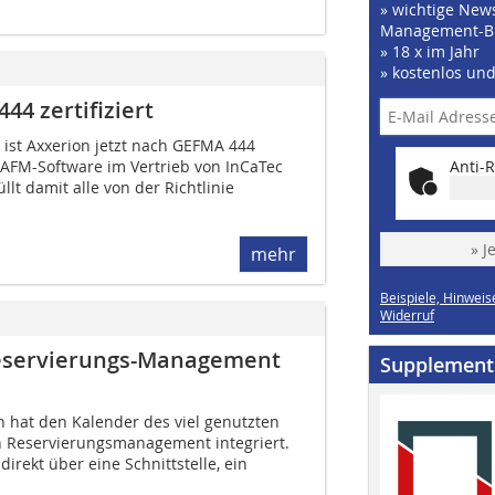
» wichtige News
Management-B
» 18 x im Jahr
» kostenlos un
4 zertifiziert
 ist Axxerion jetzt nach GEFMA 444
Anti-R
 CAFM-Software im Vertrieb von InCaTec
llt damit alle von der Richtlinie
» J
mehr
Beispiele, Hinweis
Widerruf
Reservierungs-Management
Supplement
n hat den Kalender des viel genutzten
in Reservierungsmanagement integriert.
irekt über eine Schnittstelle, ein