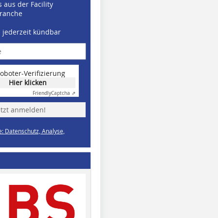
 aus der Facility
ranche
d jederzeit kündbar
oboter-Verifizierung
Hier klicken
Friendly
Captcha ⇗
etzt anmelden!
e: Datenschutz, Analyse,