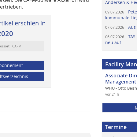
Andersen & He
vertrieben.
Pete
09.07.2026 |
kommunale Lieg
tikel erschien in
Aus
07.07.2026 |
2020
TAS 
06.07.2026 |
neu auf
essort: CAFM
Facility Ma
bonnement
Associate Di
ltsverzeichnis
Management 
WHU - Otto Beis
vor 21 h
Termine