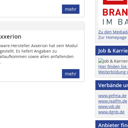
mehr
Zu den Mediad
xxerion
Zur Homepage
tware-Hersteller Axxerion hat sein Modul
Job & Karri
tellt. Es liefert Angaben zu
allaufkommen sowie allen anfallenden
.
Hier finden Sie
Weiterbildung 
mehr
Verbände u
www.gefma.de
www.realfm.de
www.vdi.de
www.dgnb.de
Anbieter fi