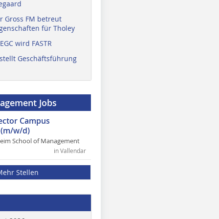
egaard
r Gross FM betreut
enschaften für Tholey
 EGC wird FASTR
stellt Geschäftsführung
nagement Jobs
rector Campus
(m/w/d)
heim School of Management
in Vallendar
Mehr Stellen