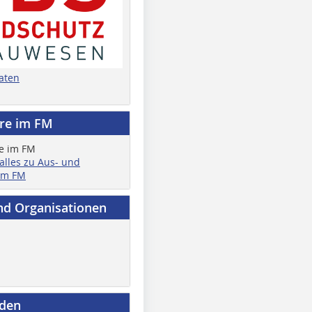
aten
ere im FM
 alles zu Aus- und
im FM
nd Organisationen
nden