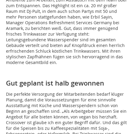
zum Entspannen. Das Highlight ist ein ca. 20 m² großer
Raum mit DJ-Pult, in dem auch schon Partys mit 50 und
mehr Personen stattgefunden haben, wie Erbil Sayin,
Manager Operations Refreshment Services Germany bei
Aramark, zu berichten weiß. Gut, dass immer genügend
frisches Trinkwasser zur Verfügung steht:
Leitungsgebundene Wasserspender sind im gesamten
Gebäude verteilt und bieten auf Knopfdruck einen herrlich
erfrischenden Schluck köstlichen Trinkwassers. Mit ihren
stylischen Zapfhähnen fügen sie sich hervorragend in das
moderne Gesamtbild ein.
Gut geplant ist halb gewonnen
Die perfekte Versorgung der Mitarbeitenden bedarf kluger
Planung, damit die Voraussetzungen für eine sinnvolle
Ausstattung mit Küche und Wasserspendern schon von
Beginn an geschaffen sind. „Als Arbeitgeber müssen Sie ein
Angebot für alle bieten können, von vegan bis herzhaft.
Crossover ist glaube ich ein guter Begriff dafür. Und das gilt
für die Speisen bis zu Kaffeespezialitäten mit Soja-,
Erbsenprotein- oder Hafermilch. Bei Trinkwasser sind die