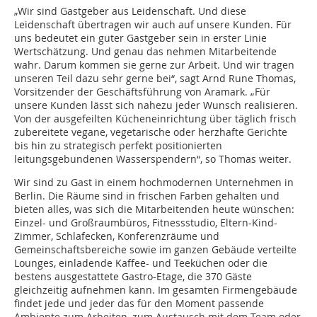
„Wir sind Gastgeber aus Leidenschaft. Und diese
Leidenschaft übertragen wir auch auf unsere Kunden. Für
uns bedeutet ein guter Gastgeber sein in erster Linie
Wertschätzung. Und genau das nehmen Mitarbeitende
wahr. Darum kommen sie gerne zur Arbeit. Und wir tragen
unseren Teil dazu sehr gerne bei“, sagt Arnd Rune Thomas,
Vorsitzender der Geschäftsführung von Aramark. „Für
unsere Kunden lässt sich nahezu jeder Wunsch realisieren.
Von der ausgefeilten Kücheneinrichtung über täglich frisch
zubereitete vegane, vegetarische oder herzhafte Gerichte
bis hin zu strategisch perfekt positionierten
leitungsgebundenen Wasserspendern“, so Thomas weiter.
Wir sind zu Gast in einem hochmodernen Unternehmen in
Berlin. Die Räume sind in frischen Farben gehalten und
bieten alles, was sich die Mitarbeitenden heute wünschen:
Einzel- und Großraumbüros, Fitnessstudio, Eltern-Kind-
Zimmer, Schlafecken, Konferenzräume und
Gemeinschaftsbereiche sowie im ganzen Gebäude verteilte
Lounges, einladende Kaffee- und Teeküchen oder die
bestens ausgestattete Gastro-Etage, die 370 Gäste
gleichzeitig aufnehmen kann. Im gesamten Firmengebäude
findet jede und jeder das für den Moment passende
Ambiente zum Arbeiten, zum Austausch mit dem Team oder