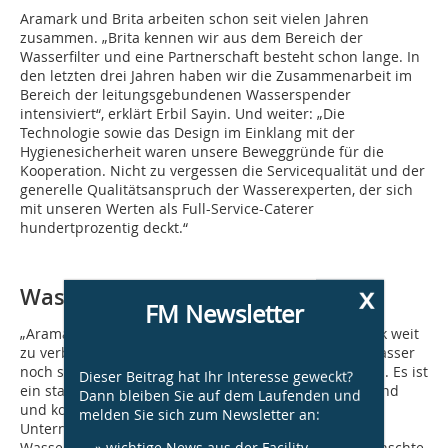
Aramark und Brita arbeiten schon seit vielen Jahren
zusammen. „Brita kennen wir aus dem Bereich der
Wasserfilter und eine Partnerschaft besteht schon lange. In
den letzten drei Jahren haben wir die Zusammenarbeit im
Bereich der leitungsgebundenen Wasserspender
intensiviert“, erklärt Erbil Sayin. Und weiter: „Die
Technologie sowie das Design im Einklang mit der
Hygienesicherheit waren unsere Beweggründe für die
Kooperation. Nicht zu vergessen die Servicequalität und der
generelle Qualitätsanspruch der Wasserexperten, der sich
mit unseren Werten als Full-Service-Caterer
hundertprozentig deckt.“
x
Wasser fährt nicht, Wasser fließt
FM Newsletter
„Aramark und Brita streben danach, die Welt ein Stück weit
zu verbessern. Dazu gehört es auch, unser Leitungswasser
noch stärker in das Bewusstsein der Firmen zu rücken. Es ist
Dieser Beitrag hat Ihr Interesse geweckt?
ein stark kontrolliertes Lebensmittel hier in Deutschland
Dann bleiben Sie auf dem Laufenden und
und kommt schon in trinkbarer Qualität zu den
melden Sie sich zum Newsletter an:
Unternehmen. Mit unseren leitungsgebundenen
» wichtige News aus der Facility
Wasserspendern wird es so aufbereitet, dass unerwünschte