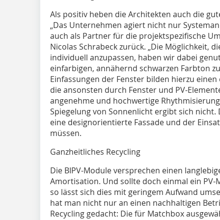
Als positiv heben die Architekten auch die g
„Das Unternehmen agiert nicht nur Systemanbi
auch als Partner für die projektspezifische Um
Nicolas Schrabeck zurück. „Die Möglichkeit, d
individuell anzupassen, haben wir dabei genu
einfarbigen, annähernd schwarzen Farbton zu
Einfassungen der Fenster bilden hierzu einen
die ansonsten durch Fenster und PV-Elemente
angenehme und hochwertige Rhythmisierung e
Spiegelung von Sonnenlicht ergibt sich nicht. 
eine designorientierte Fassade und der Einsa
müssen.
Ganzheitliches Recycling
Die BIPV-Module versprechen einen langlebig
Amortisation. Und sollte doch einmal ein P
so lässt sich dies mit geringem Aufwand um
hat man nicht nur an einen nachhaltigen Bet
Recycling gedacht: Die für Matchbox ausgew