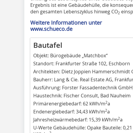
Ergebnis ist eine Gebäudehülle, die konsequen
den gesamten Lebenszyklus hinweg CO
einsp
2
Weitere Informationen unter ­
www.schueco.de
Bautafel
Objekt: Bürogebäude „Matchbox“
Standort: Frankfurter Straße 102, Eschborn
Architekten: Dietz Joppien Hammerschmidt
Bauherr: Lang & Cie. Real Estate AG, Frankf
Ausführung: Forster Fassadentechnik GmbH,
Haustechnik: Fischer Consult, Bad Nauheim
2
Primärenergiebedarf: 62 kWh/m
a
2
Endenergiebedarf: 34,43 kWh/m
a
2
Jahresheizwärmebedarf: 15,39 kWh/m
a
U-Werte Gebäudehülle: Opake Bauteile: 0,2
2