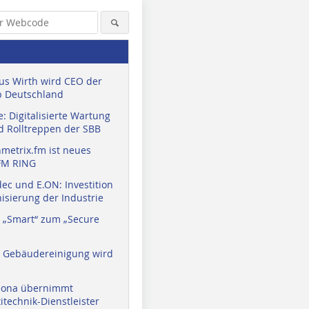
us Wirth wird CEO der
 Deutschland
: Digitalisierte Wartung
d Rolltreppen der SBB
metrix.fm ist neues
FM RING
ec und E.ON: Investition
isierung der Industrie
Fotograf: Stefan Schilling /
Nutzungsrecht: Schüco
 „Smart“ zum „Secure
International KG
a Gebäudereinigung wird
eona übernimmt
technik-Dienstleister