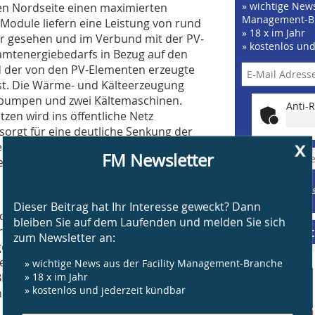
» wichtige News
ten Nordseite einen maximierten
Management-B
-Module liefern eine Leistung von rund
» 18 x im Jahr
hr gesehen und im Verbund mit der PV-
» kostenlos un
amtenergiebedarfs in Bezug auf den
d der von den PV-Elementen erzeugte
ist. Die Wärme- und Kälteerzeugung
mepumpen und zwei Kältemaschinen.
Anti-R
zen wird ins öffentliche Netz
orgt für eine deutliche Senkung der
x
 deutlich leichtere Vermietung und
FM Newsletter
» J
i den Mehrwert zusammen.
Beispiele, Hinweis
Widerruf
Dieser Beitrag hat Ihr Interesse geweckt? Dann
 die Fassade nicht als Solarfassade
bleiben Sie auf dem Laufenden und melden Sie sich
Ansprüchen der Architekten:
Supplement
zum Newsletter an:
setzte Lösung letztlich nur eine
rte Weise“, wie Architekt Nicolas
» wichtige News aus der Facility Management-Branche
IPV also nichts Formalistisches, nichts
» 18 x im Jahr
» kostenlos und jederzeit kündbar
 ‚Form follows function‘ einfach nur