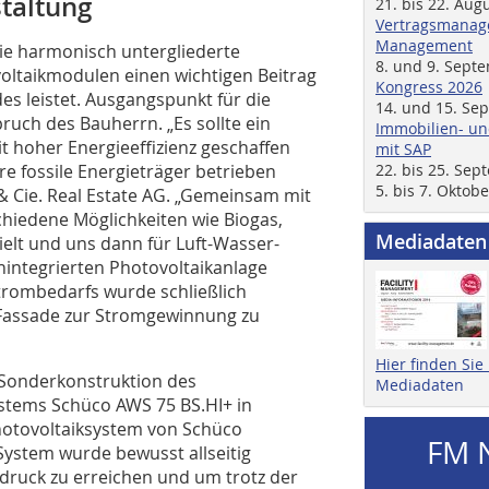
staltung
21. bis 22. Aug
Vertragsmanage
Management
ie harmonisch untergliederte
8. und 9. Sept
voltaikmodulen einen wichtigen Beitrag
Kongress 2026
es leistet. Ausgangspunkt für die
14. und 15. Se
uch des Bauherrn. „Es sollte ein
Immobilien- un
 hoher Energieeffizienz geschaffen
mit SAP
e fossile Energieträger betrieben
22. bis 25. Se
5. bis 7. Oktob
 & Cie. Real Estate AG. „Gemeinsam mit
chiedene Möglichkeiten wie Biogas,
Mediadaten
elt und uns dann für Luft-Wasser-
ntegrierten Photovoltaikanlage
trombedarfs wurde schließlich
 Fassade zur Stromgewinnung zu
Hier finden Si
 Sonderkonstruktion des
Mediadaten
ems Schüco AWS 75 BS.HI+ in
otovoltaiksystem von Schüco
FM 
 System wurde bewusst allseitig
druck zu erreichen und um trotz der