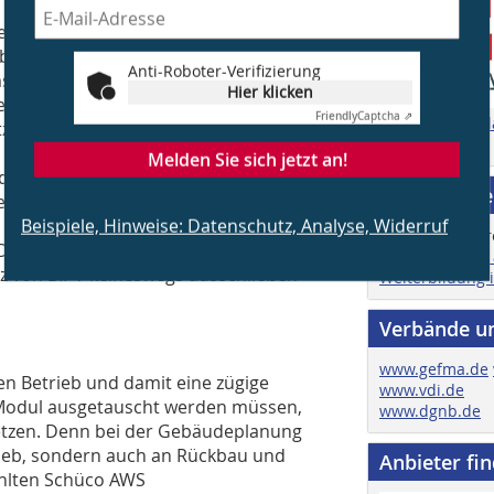
ute Unterstützung durch Schüco hervor:
eter, sondern stand uns gleichzeitig
Anti-Roboter-Verifizierung
setzung der Fassade zur Seite“, blickt
Hier klicken
ie PV-Elemente in ihrem Farbton
Friendly
Captcha ⇗
Zu den Mediad
tzt, um die Fassade in einem
Zur Homepage
 gestalten. Die bronzefarbenen
Melden Sie sich jetzt an!
 dezenten Kontrast.“ Im Ergebnis hat
Job & Karri
 geprägte gläserne Hülle eine
Beispiele, Hinweise: Datenschutz, Analyse, Widerruf
rhalten. Eine störende Reflexion bzw.
Deutlich belegt wird damit, dass sich
Hier finden Sie
tz von BIPV keineswegs ausschließen
Weiterbildung 
Verbände u
www.gefma.de
en Betrieb und damit eine zügige
www.vdi.de
V-Modul ausgetauscht werden müssen,
www.dgnb.de
setzen. Denn bei der Gebäudeplanung
rieb, sondern auch an Rückbau und
Anbieter fi
ählten Schüco AWS