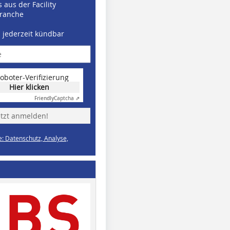
 aus der Facility
ranche
d jederzeit kündbar
oboter-Verifizierung
Hier klicken
Friendly
Captcha ⇗
etzt anmelden!
e: Datenschutz, Analyse,