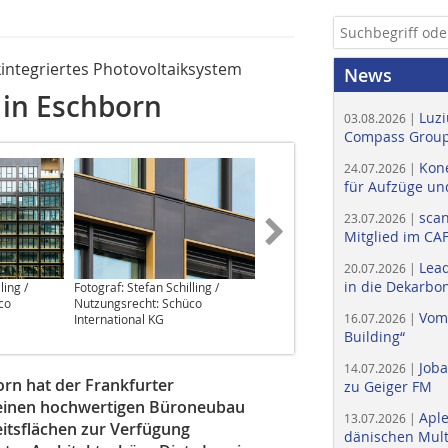
ntegriertes ­Photovoltaiksystem
News
in Eschborn
Luzi
03.08.2026 |
Compass Group
Kone
24.07.2026 |
für Aufzüge un
scan
23.07.2026 |
Mitglied im CA
Lead
20.07.2026 |
in die Dekarbon
ling /
Fotograf: Stefan Schilling /
Fotograf: Stefan Schilling /
co
Nutzungsrecht: Schüco
Nutzungsrecht: Schüco
Vom
16.07.2026 |
International KG
International KG
Building“
Job
14.07.2026 |
rn hat der Frankfurter
zu Geiger FM
AG einen hochwertigen Büroneubau
Apl
13.07.2026 |
itsflächen zur Verfügung ­
dänischen Multi