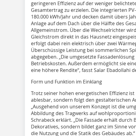
geringeren Effizienz auf der weniger belichte
Gesamtertrag zu erzielen. Die integrierten PV
180.000 kWh/Jahr und decken damit übers Ja
Anlage auf dem Dach über die Hälfte des Ges
Allgemeinstrom. Über die Wechselrichter wir
Gleichstrom direkt in das Hausnetz eingespe
erfolgt dabei rein elektrisch über zwei Wär
Überschüssige Leistung bei sommerlichen Spit
abgegeben. „Die umgesetzte Fassadenlösung s
Betriebskosten. Außerdem ermöglicht sie eine
eine höhere Rendite“, fasst Salar Ebadollah
Form und Funktion im Einklang
Trotz seiner hohen energetischen Effizienz ist
ablesbar, sondern folgt den gestalterischen 
„Ausgehend von unserem Konzept ist die umge
Abbildung des Tragwerks auf wohlproportionie
Schrabeck erklärt. „Die Fassade erhält durch B
Dekoratives, sondern bildet ganz im Sinne von
die Nutzung und die Statik des Gebäudes ab.“