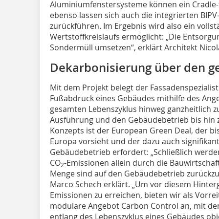
Aluminiumfenstersysteme können ein Cradle-t
ebenso lassen sich auch die integrierten BIP
zurückführen. Im Ergebnis wird also ein volls
Wertstoffkreislaufs ermöglicht: „Die Entsorgu
Sondermüll umsetzen“, erklärt Architekt Nico
Dekarbonisierung über den ­
Mit dem Projekt belegt der Fassadenspeziali
Fußabdruck eines Gebäudes mithilfe des Ang
gesamten Lebenszyklus hinweg ganzheitlich z
Ausführung und den Gebäudebetrieb bis hin 
Konzepts ist der European Green Deal, der bis
Europa vorsieht und der dazu auch signifik
Gebäudebetrieb erfordert: „Schließlich werde
CO
-Emissionen allein durch die Bauwirtschaf
2
Menge sind auf den Gebäudebetrieb zurückzuf
Marco Schech erklärt. „Um vor diesem Hinter
Emissionen zu erreichen, bieten wir als Vorre
modulare Angebot Carbon Control an, mit de
entlang des Lebenszyklus eines Gebäudes obje