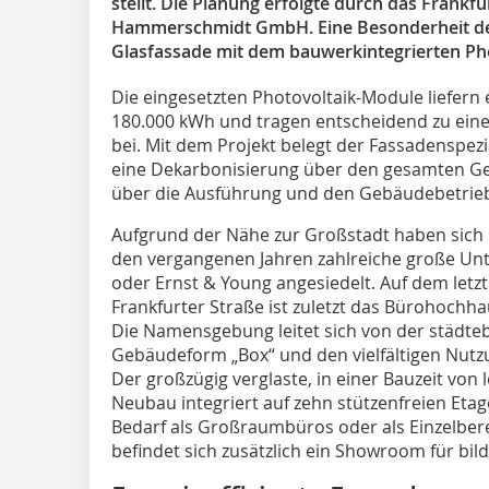
stellt. Die Planung erfolgte durch das Frankf
Hammerschmidt GmbH. Eine Besonderheit des E
Glasfassade mit dem bauwerkintegrierten ­Ph
Die eingesetzten Photovoltaik-Module liefern
180.000 kWh und tragen entscheidend zu ein
bei. Mit dem Projekt belegt der Fassadenspezi
eine Dekarbonisierung über den gesamten G
über die Ausführung und den Gebäudebetrieb 
Aufgrund der Nähe zur Großstadt haben sich 
den vergangenen Jahren zahlreiche große Unt
oder Ernst & Young angesiedelt. Auf dem letz
Frankfurter Straße ist zuletzt das Bürohochha
Die Namensgebung leitet sich von der städteb
Gebäudeform „Box“ und den vielfältigen Nutz
Der großzügig verglaste, in einer Bauzeit von
Neubau integriert auf zehn stützenfreien Etage
Bedarf als Großraumbüros oder als Einzelbere
befindet sich zusätzlich ein Showroom für bi