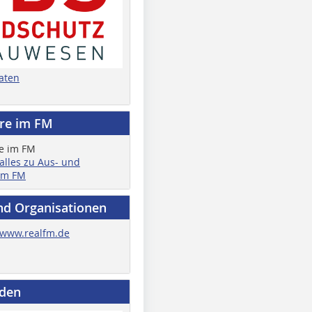
aten
ere im FM
 alles zu Aus- und
im FM
nd Organisationen
www.realfm.de
nden