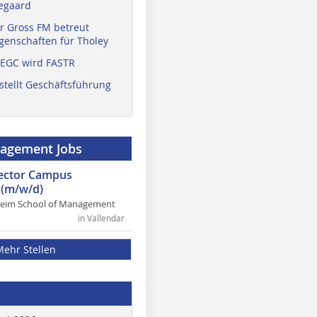
egaard
r Gross FM betreut
enschaften für Tholey
 EGC wird FASTR
stellt Geschäftsführung
nagement Jobs
rector Campus
(m/w/d)
heim School of Management
in Vallendar
Mehr Stellen