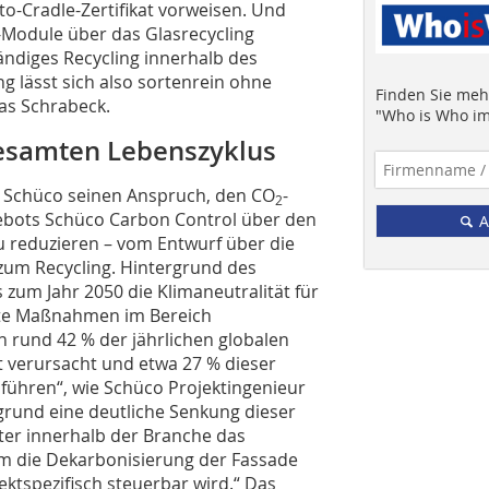
o-Cradle-Zertifikat vorweisen. Und
V-Module über das Glasrecycling
tändiges Recycling innerhalb des
ng lässt sich also sortenrein ohne
Finden Sie mehr
las Schrabeck.
"Who is Who im
gesamten Lebenszyklus
st Schüco seinen Anspruch, den CO
-
2
ebots Schüco Carbon Control über den
A
u reduzieren – vom Entwurf über die
zum Recycling. Hintergrund des
 zum Jahr 2050 die Klimaneutralität für
ante Maßnahmen im Bereich
n rund 42 % der jährlichen globalen
t verursacht und etwa 27 % dieser
ühren“, wie Schüco Projektingenieur
grund eine deutliche Senkung dieser
iter innerhalb der Branche das
m die Dekarbonisierung der Fassade
ktspezifisch steuerbar wird.“ Das