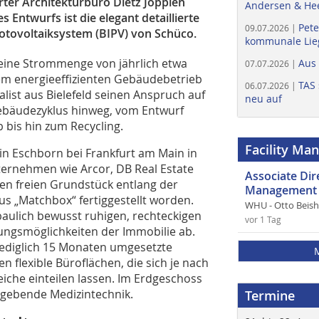
urter Architekturbüro Dietz Joppien
Andersen & He
ntwurfs ist die elegant detaillierte
Pete
09.07.2026 |
otovoltaiksystem (BIPV) von Schüco.
kommunale Lieg
 eine Strommenge von jährlich etwa
Aus
07.07.2026 |
em energieeffizienten Gebäudebetrieb
TAS 
06.07.2026 |
alist aus Bielefeld seinen Anspruch auf
neu auf
ebäudezyklus hinweg, vom Entwurf
bis hin zum Recycling.
Facility Ma
in Eschborn bei Frankfurt am Main in
ernehmen wie Arcor, DB Real Estate
Associate Di
ten freien Grundstück entlang der
Management 
us „Matchbox“ fertiggestellt worden.
WHU - Otto Beis
aulich bewusst ruhigen, rechteckigen
vor 1 Tag
ungsmöglichkeiten der Immobilie ab.
 lediglich 15 Monaten umgesetzte
n flexible Büroflächen, die sich je nach
iche einteilen lassen. Im Erdgeschoss
ldgebende Medizintechnik.
Termine