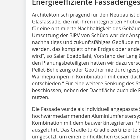
Energieeffiziente Fassaden­ge
Architektonisch prägend für den Neubau ist d
Glasfassade, die mit ihren integrierten Photo
für eine optimierte Nachhaltigkeit des Gebäud
Umsetzung der BIPV von Schüco war der Anspr
nachhaltiges und zukunftsfähiges Gebäude mit
werden, das komplett ohne Erdgas oder ander
wird“, so Salar Ebadollahi, Vorstand der Lang
den Planungsbeteiligten hatten wir dazu vers
Pellet-Beheizung oder Geothermie durchgespi
Wärmepumpen in Kombination mit einer dachi
entschieden.“ Für eine weitere Senkung des S
beschlossen, neben der Dachfläche auch die
nutzen.
Die Fassade wurde als individuell angepasste
hochwärmedämmenden Aluminiumfenstersyst
Kombination mit dem bauwerkintegrierten Ph
ausgeführt. Das Cradle-to-Cradle-zertifizierte
umgesetzt, um einen einheitlichen Gesamtein