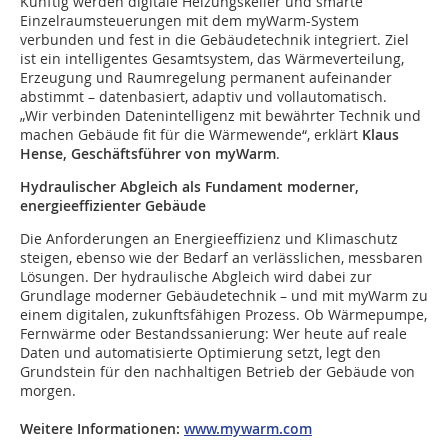
Künftig werden digitale Heizungskeller und smarte
Einzelraumsteuerungen mit dem myWarm-System
verbunden und fest in die Gebäudetechnik integriert. Ziel
ist ein intelligentes Gesamtsystem, das Wärmeverteilung,
Erzeugung und Raumregelung permanent aufeinander
abstimmt – datenbasiert, adaptiv und vollautomatisch.
„Wir verbinden Datenintelligenz mit bewährter Technik und
machen Gebäude fit für die Wärmewende“, erklärt
Klaus
Hense, Geschäftsführer von myWarm
.
Hydraulischer Abgleich als Fundament moderner,
energieeffizienter Gebäude
Die Anforderungen an Energieeffizienz und Klimaschutz
steigen, ebenso wie der Bedarf an verlässlichen, messbaren
Lösungen. Der hydraulische Abgleich wird dabei zur
Grundlage moderner Gebäudetechnik – und mit myWarm zu
einem digitalen, zukunftsfähigen Prozess. Ob Wärmepumpe,
Fernwärme oder Bestandssanierung: Wer heute auf reale
Daten und automatisierte Optimierung setzt, legt den
Grundstein für den nachhaltigen Betrieb der Gebäude von
morgen.
Weitere Informationen:
www.mywarm.com