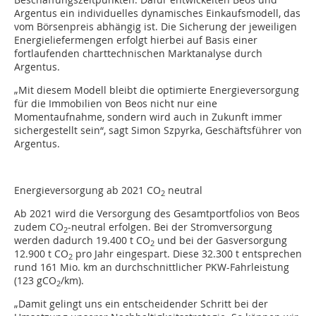
Argentus ein individuelles dynamisches Einkaufsmodell, das
vom Börsenpreis abhängig ist. Die Sicherung der jeweiligen
Energieliefermengen erfolgt hierbei auf Basis einer
fortlaufenden charttechnischen Marktanalyse durch
Argentus.
„Mit diesem Modell bleibt die optimierte Energieversorgung
für die Immobilien von Beos nicht nur eine
Momentaufnahme, sondern wird auch in Zukunft immer
sichergestellt sein“, sagt Simon Szpyrka, Geschäftsführer von
Argentus.
Energieversorgung ab 2021 CO
neutral
2
Ab 2021 wird die Versorgung des Gesamtportfolios von Beos
zudem CO
-neutral erfolgen. Bei der Stromversorgung
2
werden dadurch 19.400 t CO
und bei der Gasversorgung
2
12.900 t CO
pro Jahr eingespart. Diese 32.300 t entsprechen
2
rund 161 Mio. km an durchschnittlicher PKW-Fahrleistung
(123 gCO
/km).
2
„Damit gelingt uns ein entscheidender Schritt bei der