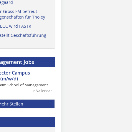
egaard
r Gross FM betreut
enschaften für Tholey
 EGC wird FASTR
stellt Geschäftsführung
nagement Jobs
rector Campus
(m/w/d)
heim School of Management
in Vallendar
Mehr Stellen