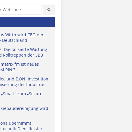
us Wirth wird CEO der
 Deutschland
: Digitalisierte Wartung
d Rolltreppen der SBB
metrix.fm ist neues
FM RING
ec und E.ON: Investition
isierung der Industrie
 „Smart“ zum „Secure
a Gebäudereinigung wird
eona übernimmt
technik-Dienstleister