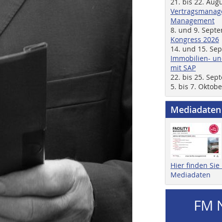
21. bis 22. Aug
Vertragsmanage
Management
8. und 9. Sept
Kongress 2026
14. und 15. Se
Immobilien- un
mit SAP
22. bis 25. Se
5. bis 7. Oktob
Mediadaten
Hier finden Si
Mediadaten
FM 