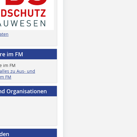
aten
ere im FM
 alles zu Aus- und
im FM
nd Organisationen
nden