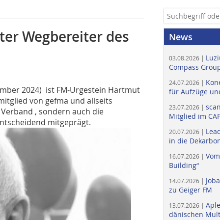
ter Wegbereiter des
News
Luzi
03.08.2026 |
Compass Group
Kone
24.07.2026 |
ember 2024) ist FM-Urgestein Hartmut
für Aufzüge un
itglied von gefma und allseits
scan
23.07.2026 |
 Verband , sondern auch die
Mitglied im CA
ntscheidend mitgeprägt.
Lead
20.07.2026 |
in die Dekarbon
Vom
16.07.2026 |
Building“
Job
14.07.2026 |
zu Geiger FM
Apl
13.07.2026 |
dänischen Multi