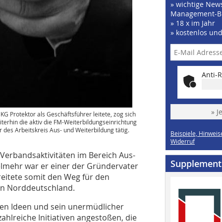
» wichtige News
Management-B
» 18 x im Jahr
» kostenlos un
Anti-R
» J
G Protektor als Geschäftsführer leitete, zog sich
terhin die aktiv die FM-Weiterbildungseinrichtung
r des Arbeitskreis Aus- und Weiterbildung tätig.
Beispiele, Hinweis
Widerruf
erbandsaktivitäten im Bereich Aus-
Supplement
elmehr war er einer der Gründervater
itete somit den Weg für den
in Norddeutschland.
den Ideen und sein unermüdlicher
hlreiche Initiativen angestoßen, die