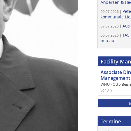
Andersen & He
Pete
09.07.2026 |
kommunale Lieg
Aus
07.07.2026 |
TAS 
06.07.2026 |
neu auf
Facility Ma
Associate Di
Management 
WHU - Otto Beis
vor 3 h
Termine