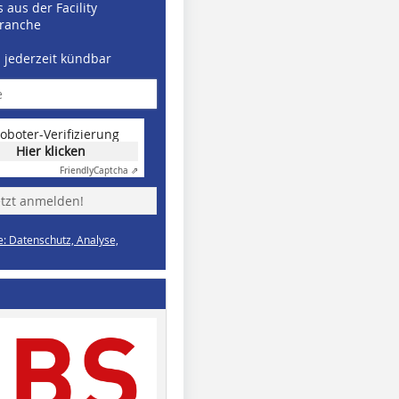
 aus der Facility
ranche
d jederzeit kündbar
oboter-Verifizierung
Hier klicken
Friendly
Captcha ⇗
etzt anmelden!
e: Datenschutz, Analyse,