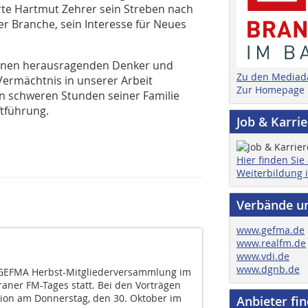
rte Hartmut Zehrer sein Streben nach
r Branche, sein Interesse für Neues
 einen herausragenden Denker und
Zu den Mediad
ermächtnis in unserer Arbeit
Zur Homepage
sen schweren Stunden seiner Familie
ftführung.
Job & Karri
Hier finden Sie
Weiterbildung 
Verbände u
www.gefma.de
www.realfm.de
www.vdi.de
www.dgnb.de
e GEFMA Herbst-Mitgliederversammlung im
ner FM-Tages statt. Bei den Vorträgen
ion am Donnerstag, den 30. Oktober im
Anbieter fi