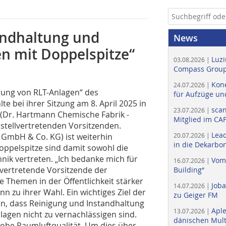
andhaltung und
News
n mit Doppelspitze“
Luzi
03.08.2026 |
Compass Group
Kone
24.07.2026 |
gung von RLT-Anlagen“ des
für Aufzüge un
e bei ihrer Sitzung am 8. April 2025 in
scan
23.07.2026 |
(Dr. Hartmann Chemische Fabrik -
Mitglied im CA
tellvertretenden Vorsitzenden.
Lead
 GmbH & Co. KG) ist weiterhin
20.07.2026 |
in die Dekarbon
Doppelspitze sind damit sowohl die
nik vertreten. „Ich bedanke mich für
Vom
16.07.2026 |
lvertretende Vorsitzende der
Building“
 Themen in der Öffentlichkeit stärker
Job
14.07.2026 |
zu ihrer Wahl. Ein wichtiges Ziel der
zu Geiger FM
eren, dass Reinigung und Instandhaltung
Apl
13.07.2026 |
agen nicht zu vernachlässigen sind.
dänischen Multi
 hohe Raumluftqualität. Um dies über