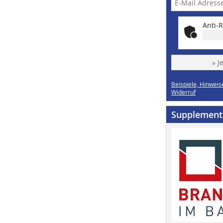
Anti-R
» J
Beispiele, Hinweis
Widerruf
Supplement