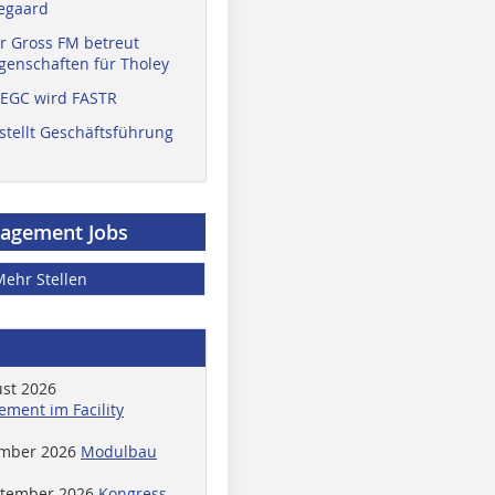
egaard
r Gross FM betreut
enschaften für Tholey
 EGC wird FASTR
stellt Geschäftsführung
nagement Jobs
Mehr Stellen
ust 2026
ment im Facility
ember 2026
Modulbau
ptember 2026
Kongress