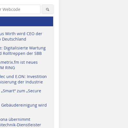
us Wirth wird CEO der
 Deutschland
: Digitalisierte Wartung
d Rolltreppen der SBB
metrix.fm ist neues
FM RING
ec und E.ON: Investition
isierung der Industrie
 „Smart“ zum „Secure
a Gebäudereinigung wird
eona übernimmt
technik-Dienstleister