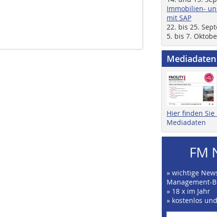
Immobilien- un
mit SAP
22. bis 25. Se
5. bis 7. Oktob
Mediadaten
Hier finden Si
Mediadaten
FM 
» wichtige News
Management-B
» 18 x im Jahr
» kostenlos un