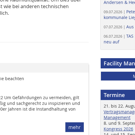
Andersen & He
st wie bei anderen technischen
Pete
09.07.2026 |
ich.
kommunale Lieg
Aus
07.07.2026 |
TAS 
06.07.2026 |
neu auf
Facility Ma
Sie beachten
Termine
22 Um Gefährdungen zu vermeiden, gilt
ßig und sachgerecht zu inspizieren und
21. bis 22. Aug
90er Jahren ist die Instandhaltung von
Vertragsmanage
Management
8. und 9. Sept
mehr
Kongress 2026
14. und 15. Se