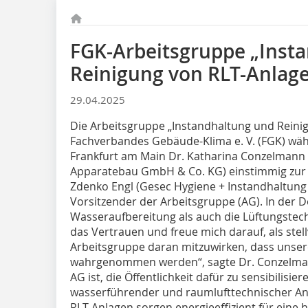
FGK-Arbeitsgruppe „Inst
Reinigung von RLT-Anlage
29.04.2025
Die Arbeitsgruppe „Instandhaltung und Reini
Fachverbandes Gebäude-Klima e. V. (FGK) wählt
Frankfurt am Main Dr. Katharina Conzelmann 
Apparatebau GmbH & Co. KG) einstimmig zur s
Zdenko Engl (Gesec Hygiene + Instandhaltung
Vorsitzender der Arbeitsgruppe (AG). In der 
Wasseraufbereitung als auch die Lüftungstech
das Vertrauen und freue mich darauf, als stel
Arbeitsgruppe daran mitzuwirken, dass unsere
wahrgenommen werden“, sagte Dr. Conzelmann 
AG ist, die Öffentlichkeit dafür zu sensibilisi
wasserführender und raumlufttechnischer Anl
RLT-Anlagen sorgen energieeffizient für eine