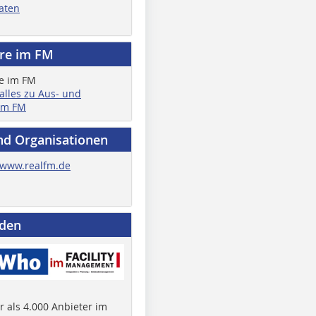
aten
ere im FM
 alles zu Aus- und
im FM
nd Organisationen
www.realfm.de
nden
 als 4.000 Anbieter im