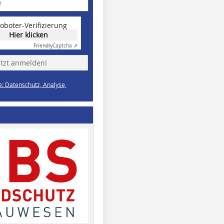
oboter-Verifizierung
Hier klicken
Friendly
Captcha ⇗
etzt anmelden!
e: Datenschutz, Analyse,