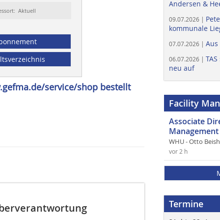
Andersen & He
essort: Aktuell
Pete
09.07.2026 |
kommunale Lieg
bonnement
Aus
07.07.2026 |
TAS 
ltsverzeichnis
06.07.2026 |
neu auf
gefma.de/service/shop bestellt
Facility Ma
Associate Di
Management 
WHU - Otto Beis
vor 2 h
Termine
iberverantwortung