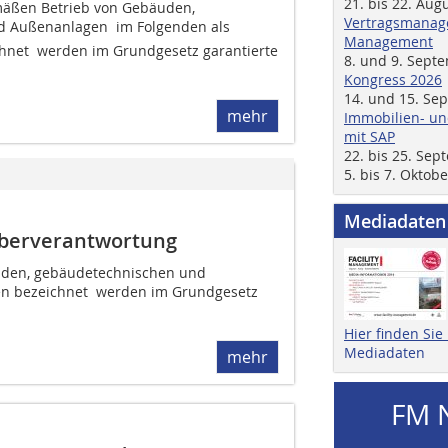
21. bis 22. Aug
äßen Betrieb von Gebäuden,
Vertragsmanage
 Außenanlagen  im Folgenden als
Management
chnet  werden im Grundgesetz garantierte
8. und 9. Sept
Kongress 2026
14. und 15. Se
mehr
Immobilien- un
mit SAP
22. bis 25. Se
5. bis 7. Oktob
Mediadaten
iberverantwortung
den, gebäudetechnischen und
en bezeichnet  werden im Grundgesetz
Hier finden Si
Mediadaten
mehr
FM 