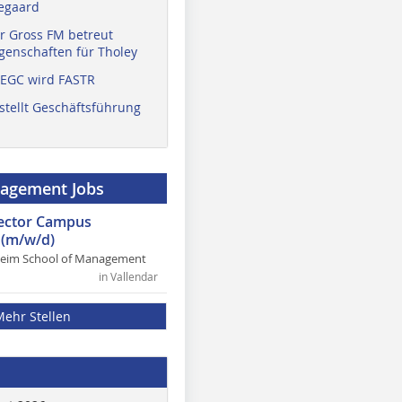
egaard
r Gross FM betreut
enschaften für Tholey
 EGC wird FASTR
stellt Geschäftsführung
nagement Jobs
rector Campus
(m/w/d)
heim School of Management
in Vallendar
Mehr Stellen