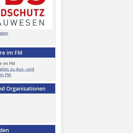
aten
ere im FM
 alles zu Aus- und
im FM
nd Organisationen
nden