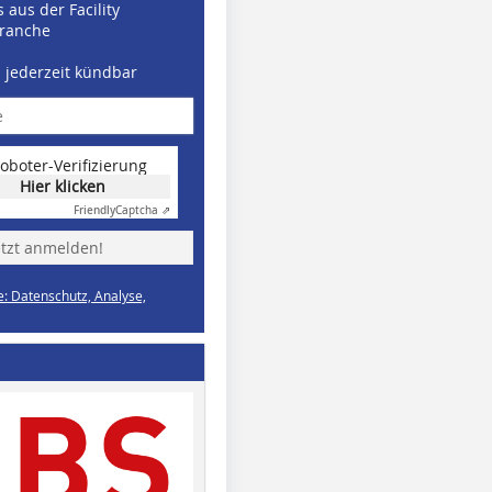
 aus der Facility
ranche
d jederzeit kündbar
oboter-Verifizierung
Hier klicken
Friendly
Captcha ⇗
etzt anmelden!
e: Datenschutz, Analyse,