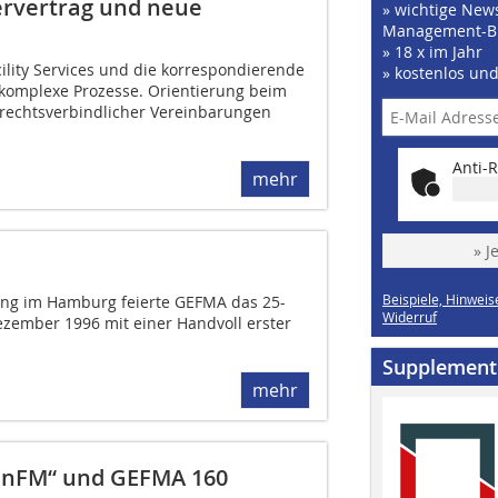
ervertrag und neue
» wichtige News
Management-B
» 18 x im Jahr
ility Services und die korrespondierende
» kostenlos un
 komplexe Prozesse. Orientierung beim
rechtsverbindlicher Vereinbarungen
Anti-R
mehr
» J
Beispiele, Hinweis
ung im Hamburg feierte GEFMA das 25-
Widerruf
ezember 1996 mit einer Handvoll erster
Supplement
mehr
ainFM“ und GEFMA 160