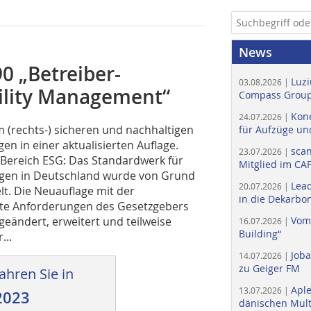
News
0 „Betreiber­
Luzi
03.08.2026 |
ility ­Management“
Compass Group
Kone
24.07.2026 |
um (rechts-) sicheren und nachhaltigen
für Aufzüge un
n in einer aktualisierten Auflage.
scan
23.07.2026 |
 Bereich ESG: Das Standardwerk für
Mitglied im CA
agen in Deutschland wurde von Grund
Lead
20.07.2026 |
lt. Die Neuauflage mit der
in die Dekarbon
rte Anforderungen des Gesetzgebers
 geändert, erweitert und teilweise
Vom
16.07.2026 |
Building“
...
Job
14.07.2026 |
zu Geiger FM
ahren Sie in
Apl
13.07.2026 |
2023
dänischen Multi