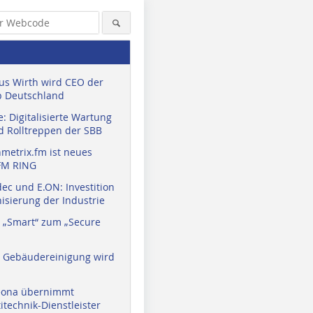
us Wirth wird CEO der
 Deutschland
: Digitalisierte Wartung
d Rolltreppen der SBB
metrix.fm ist neues
FM RING
ec und E.ON: Investition
isierung der Industrie
 „Smart“ zum „Secure
a Gebäudereinigung wird
eona übernimmt
technik-Dienstleister