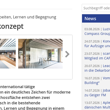
beiten, Lernen und Begegnung
News
konzept
Luzi
03.08.2026 |
Compass Group
Kone
24.07.2026 |
für Aufzüge un
scan
23.07.2026 |
Mitglied im CA
Lead
20.07.2026 |
in die Dekarbon
Vom
16.07.2026 |
Building“
ternational tätige
Job
14.07.2026 |
n ein deutliches Zeichen für moderne
zu Geiger FM
chossfläche entstehen zwei
sch in die bestehende
Apl
13.07.2026 |
dänischen Multi
n, Lernen und Begegnung in einem