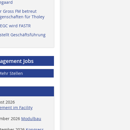
egaard
r Gross FM betreut
enschaften für Tholey
 EGC wird FASTR
stellt Geschäftsführung
nagement Jobs
Mehr Stellen
ust 2026
ment im Facility
ember 2026
Modulbau
ptember 2026
Kongress