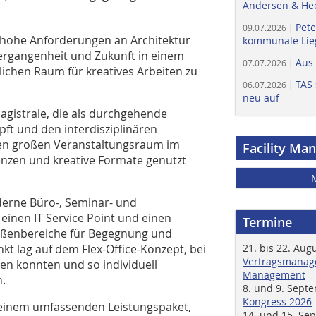
Andersen & He
Pete
09.07.2026 |
 hohe Anforderungen an Architektur
kommunale Lieg
Vergangenheit und Zukunft in einem
Aus
07.07.2026 |
chen Raum für kreatives Arbeiten zu
TAS 
06.07.2026 |
neu auf
agistrale, die als durchgehende
ft und den interdisziplinären
inen großen Veranstaltungsraum im
Facility Ma
nzen und kreative Formate genutzt
erne Büro-, Seminar- und
inen IT Service Point und einen
Termine
Außenbereiche für Begegnung und
t lag auf dem Flex-Office-Konzept, bei
21. bis 22. Aug
Vertragsmanage
n konnten und so individuell
Management
.
8. und 9. Sept
Kongress 2026
t einem umfassenden Leistungspaket,
14. und 15. Se