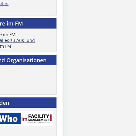
aten
ere im FM
 alles zu Aus- und
im FM
nd Organisationen
nden