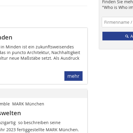
Finden Sie mehr
"Who is Who im
nden
A
n Minden ist ein zukunftsweisendes
as in puncto Architektur, Nachhaltigkeit
tur neue Maßstäbe setzt. Als Ausdruck
mehr
mble ­­ MARK ­München
swelten
zigartig  so beschreiben seine
hr 2023 fertiggestellte MARK München.