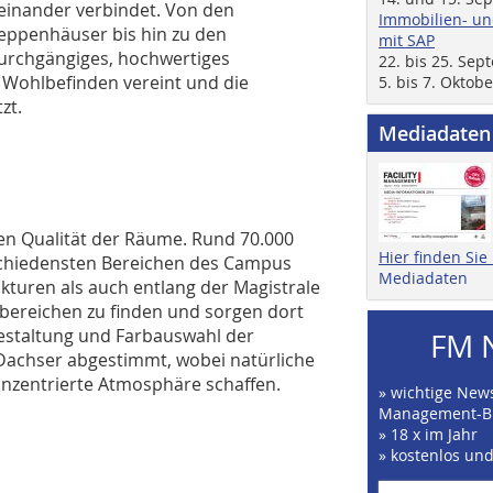
einander verbindet. Von den
Immobilien- un
reppenhäuser bis hin zu den
mit SAP
durchgängiges, hochwertiges
22. bis 25. Se
d Wohlbefinden vereint und die
5. bis 7. Oktob
zt.
Mediadaten
en Qualität der Räume. Rund 70.000
Hier finden Si
schiedensten Bereichen des Campus
Mediadaten
ukturen als auch entlang der Magistrale
ereichen zu finden und sorgen dort
estaltung und Farbauswahl der
FM 
Dachser abgestimmt, wobei natürliche
onzentrierte Atmosphäre schaffen.
» wichtige News
Management-B
» 18 x im Jahr
» kostenlos un