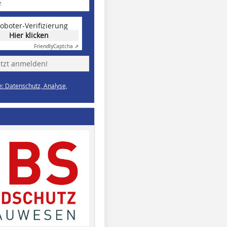
oboter-Verifizierung
Hier klicken
Friendly
Captcha ⇗
etzt anmelden!
e: Datenschutz, Analyse,