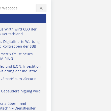
us Wirth wird CEO der
 Deutschland
: Digitalisierte Wartung
d Rolltreppen der SBB
metrix.fm ist neues
FM RING
ec und E.ON: Investition
isierung der Industrie
 „Smart“ zum „Secure
a Gebäudereinigung wird
eona übernimmt
technik-Dienstleister