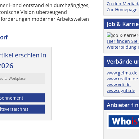
Zu den Mediad
iner Hand entstand ein durchgängiges,
Zur Homepage
tonische Vision überzeugend
 Anforderungen moderner Arbeitswelten
Job & Karri
orf
Hier finden Sie
Weiterbildung 
tikel erschien in
Verbände u
2026
www.gefma.de
www.realfm.de
sort: Workplace
www.vdi.de
www.dgnb.de
bonnement
Anbieter fi
ltsverzeichnis