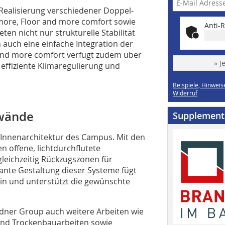
 Realisierung verschiedener Doppel-
ore, Floor and more comfort sowie
Anti-R
en nicht nur strukturelle Stabilität
 auch eine einfache Integration der
 and more comfort verfügt zudem über
» J
 effiziente Klimaregulierung und
Beispiele, Hinweis
Widerruf
nwände
Supplement
 Innenarchitektur des Campus. Mit den
offene, lichtdurchflutete
gleichzeitig Rückzugszonen für
ante Gestaltung dieser Systeme fügt
in und unterstützt die gewünschte
ner Group auch weitere Arbeiten wie
und Trockenbauarbeiten sowie