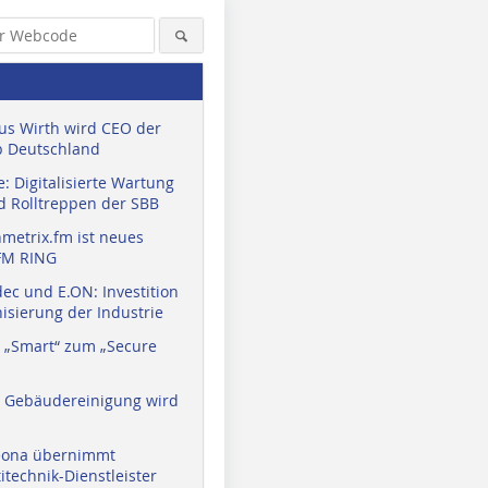
us Wirth wird CEO der
 Deutschland
: Digitalisierte Wartung
d Rolltreppen der SBB
metrix.fm ist neues
FM RING
ec und E.ON: Investition
isierung der Industrie
 „Smart“ zum „Secure
Quelle: IS
a Gebäudereinigung wird
eona übernimmt
technik-Dienstleister