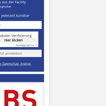
 aus der Facility
ranche
d jederzeit kündbar
oboter-Verifizierung
Hier klicken
Friendly
Captcha ⇗
etzt anmelden!
e: Datenschutz, Analyse,