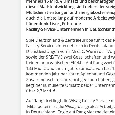
mehr als 15 Mrd. € Umsatz und beschäftigten 
dieser Marktentwicklung sind neben der ste
Multidienstleistungen und Energiekostenein
auch die Umstellung auf moderne Arbeits­welt
Lünendonk-Liste „Führende
Facility-Service-Unternehmen in Deutschland
Spie Deutschland & Zentraleuropa führt das R
Facility-Service-Unternehmen in Deutschland
Dienstleistungen von 2 Mrd. €. Wie in den Vor
sowie der SRE/FMS zwei Gesellschaften und 
beiden anorganischen Effekte. Auf Rang zwei 
133 Mio. € und einem Jahresumsatz von fast 1
kommenden Jahr berichten Apleona und Gegen
Zusammenschluss bekannt gegeben haben, g
liegt der kumulierte Umsatz beider Unterneh
über 2,7 Mrd. €.
Auf Rang drei liegt die Wisag Facility Service m
Mitarbeitern ist die Wisag der größte Arbeit
in Deutschland. Engie auf Rang vier meldet e