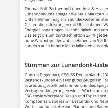
Thomas Ball, Partner bei Lünendonk & Hossen
Lünendonk-Liste spiegelt die neue Marktstruk
Unternehmen reagieren auf die weiterhin st
Gesamtdienstleistungen mit Übernahmen. Wa
Energieeinsparungen, Nachhaltigkeit und Anp
Das zeigt die um durchschnittlich 2,4 % gesti
hohe Wachstum der Unternehmen von 9,3 % s
sondern auch höhere Materialkosten ausschl
Stimmen zur Lünendonk-Liste
Gudrun Degenhart, CEO ISS Deutschland: „202
Bestandskunden ein sehr gutes Zeugnis in F
Scores ausgestellt bekommen und dies spiege
Vertragsverlängerungen wider. Wachstumstre
ESG sowie Workplace Design und Experience. 
Kompetenzen, sodass wir Bestands- und Neu
Wertschöpfungskette von Planung und Bauen 