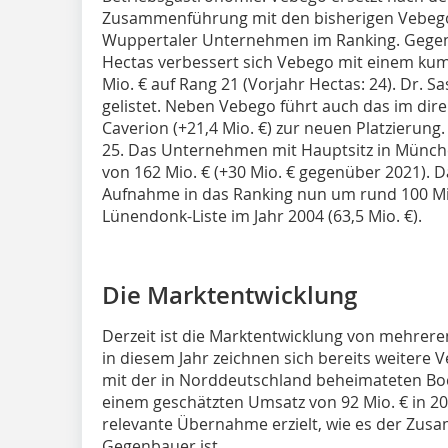
Zusammenführung mit den bisherigen Vebego
Wuppertaler Unternehmen im Ranking. Gegen
Hectas verbessert sich Vebego mit einem ku
Mio. € auf Rang 21 (Vorjahr Hectas: 24). Dr. Sa
gelistet. Neben Vebego führt auch das im dir
Caverion (+21,4 Mio. €) zur neuen Platzierung
25. Das Unternehmen mit Hauptsitz in Münch
von 162 Mio. € (+30 Mio. € gegenüber 2021). D
Aufnahme in das Ranking nun um rund 100 Mio.
Lünendonk-Liste im Jahr 2004 (63,5 Mio. €).
Die Marktentwicklung
Derzeit ist die Marktentwicklung von mehre
in diesem Jahr zeichnen sich bereits weitere
mit der in Norddeutschland beheimateten Boc
einem geschätzten Umsatz von 92 Mio. € in 20
relevante Übernahme erzielt, wie es der Zu
Gegenbauer ist.