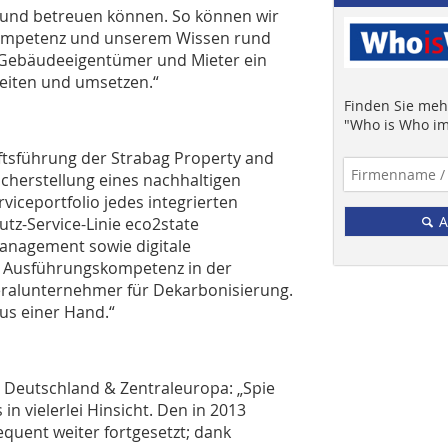
n und betreuen können. So können wir
-Kompetenz und unserem Wissen rund
 Gebäudeeigentümer und Mieter ein
beiten und umsetzen.“
Finden Sie mehr
"Who is Who im
ftsführung der Strabag Property and
icherstellung eines nachhaltigen
iceportfolio jedes integrierten
A
utz-Service-Linie eco2state
anagement sowie digitale
d Ausführungskompetenz in der
ralunternehmer für Dekarbonisierung.
aus einer Hand.“
 Deutschland & Zentraleuropa: „Spie
 in vielerlei Hinsicht. Den in 2013
uent weiter fortgesetzt; dank