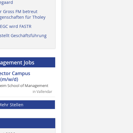
egaard
r Gross FM betreut
enschaften für Tholey
 EGC wird FASTR
stellt Geschäftsführung
nagement Jobs
rector Campus
(m/w/d)
heim School of Management
in Vallendar
Mehr Stellen