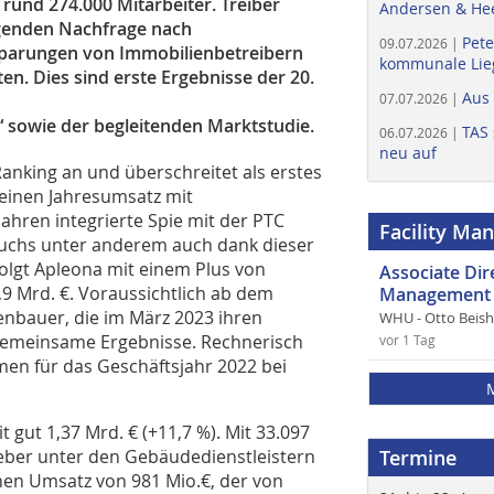
rund 274.000 Mitarbeiter. Treiber
Andersen & He
igenden Nachfrage nach
Pete
09.07.2026 |
sparungen von Immobilienbetreibern
kommunale Lieg
en. Dies sind erste Ergebnisse der 20.
Aus
07.07.2026 |
“ sowie der begleitenden Marktstudie.
TAS 
06.07.2026 |
neu auf
anking an und überschreitet als erstes
 einen Jahresumsatz mit
jahren integrierte Spie mit der PTC
Facility Ma
wuchs unter anderem auch dank dieser
folgt Apleona mit einem Plus von
Associate Di
,9 Mrd. €. Voraussichtlich ab dem
Management 
bauer, die im März 2023 ihren
WHU - Otto Beis
emeinsame Ergebnisse. Rechnerisch
vor 1 Tag
men für das Geschäftsjahr 2022 bei
it gut 1,37 Mrd. € (+11,7 %). Mit 33.097
geber unter den Gebäudedienstleistern
Termine
inen Umsatz von 981 Mio.€, der von