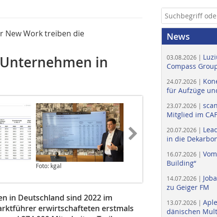
ür New Work treiben die
News
Luzi
e-Unternehmen in
03.08.2026 |
Compass Group
Kone
24.07.2026 |
für Aufzüge un
scan
23.07.2026 |
Mitglied im CA
Lead
20.07.2026 |
in die Dekarbon
Vom
16.07.2026 |
Building“
Foto: kgal
Job
14.07.2026 |
zu Geiger FM
en in Deutschland sind 2022 im
Apl
13.07.2026 |
rktführer erwirtschafteten erstmals
dänischen Multi