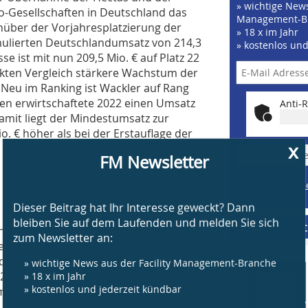
» wichtige News
-Gesellschaften in Deutschland das
Management-B
über der Vorjahresplatzierung der
» 18 x im Jahr
mulierten Deutschlandumsatz von 214,3
» kostenlos un
sse ist mit nun 209,5 Mio. € auf Platz 22
ekten Vergleich stärkere Wachstum der
. Neu im Ranking ist Wackler auf Rang
en erwirtschaftete 2022 einen Umsatz
Anti-R
amit liegt der Mindestumsatz zur
 € höher als bei der Erstauflage der
x
FM Newsletter
» J
Beispiele, Hinweis
Widerruf
Dieser Beitrag hat Ihr Interesse geweckt? Dann
bleiben Sie auf dem Laufenden und melden Sie sich
Supplement
ren großen Übernahmen geprägt. Auch
zum Newsletter an:
 Veränderungen ab: Die Strabag PFS hat
» wichtige News aus der Facility Management-Branche
kholdt (rund 3600 Beschäftigte und
» 18 x im Jahr
21) ebenso eine für die Marktstruktur
» kostenlos und jederzeit kündbar
sammenschluss von Apleona und