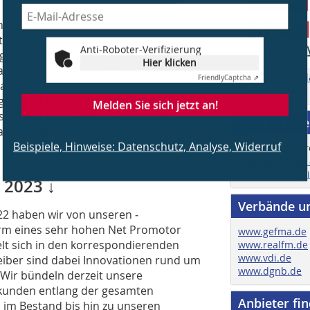
felder, kommentiert das Ranking: „Die
tur nach den Corona-Jahren wider: Die
Anti-Roboter-Verifizierung
eigende Nachfrage nach
Hier klicken
chstumstreiber sind darüber hinaus
Friendly
Captcha ⇗
Zu den Mediad
assung an die neuen Arbeitswelten.
Zur Homepage
Melden Sie sich jetzt an!
egene Zahl der Beschäftigten. Für das
ind nicht nur Lohnsteigerungen,
Job & Karri
aggebend.“
Beispiele, Hinweise: Datenschutz, Analyse, Widerruf
Hier finden Sie
Weiterbildung 
 2023 ↓
Verbände u
2 haben wir von unseren ­
orm eines sehr hohen Net Promotor
www.gefma.de
lt sich in den korrespondierenden
www.realfm.de
www.vdi.de
iber sind dabei Innovationen rund um
www.dgnb.de
Wir bündeln derzeit unsere
kunden entlang der gesamten
Anbieter fi
im Bestand bis hin zu unseren