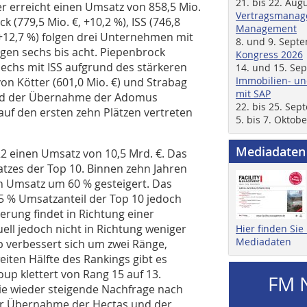
21. bis 22. Aug
r erreicht einen Umsatz von 858,5 Mio.
Vertragsmanage
k (779,5 Mio. €, +10,2 %), ISS (746,8
Management
 +12,7 %) folgen drei Unternehmen mit
8. und 9. Sept
gen sechs bis acht. Piepenbrock
Kongress 2026
sechs mit ISS aufgrund des stärkeren
14. und 15. Se
Immobilien- un
n Kötter (601,0 Mio. €) und Strabag
mit SAP
rund der Übernahme der Adomus
22. bis 25. Se
auf den ersten zehn Plätzen vertreten
5. bis 7. Oktob
Mediadaten
2 einen Umsatz von 10,5 Mrd. €. Das
atzes der Top 10. Binnen zehn Jahren
n Umsatz um 60 % gesteigert. Das
65 % Umsatzanteil der Top 10 jedoch
erung findet in Richtung einer
ell jedoch nicht in Richtung weniger
Hier finden Si
Mediadaten
verbessert sich um zwei Ränge,
iten Hälfte des Rankings gibt es
p klettert von Rang 15 auf 13.
FM 
ie wieder steigende Nachfrage nach
er Übernahme der Hectas und der