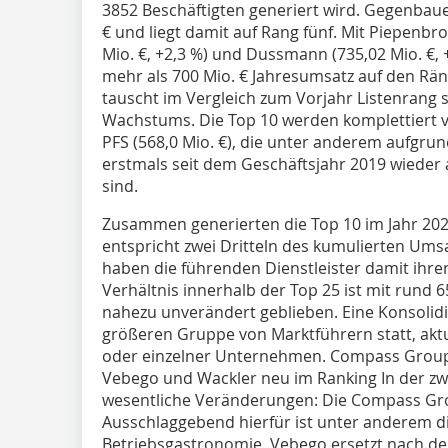
3852 Beschäftigten generiert wird. Gegenbaue
€ und liegt damit auf Rang fünf. Mit Piepenbroc
Mio. €, +2,3 %) und Dussmann (735,02 Mio. €,
mehr als 700 Mio. € Jahresumsatz auf den Rän
tauscht im Vergleich zum Vorjahr Listenrang 
Wachstums. Die Top 10 werden komplettiert vo
PFS (568,0 Mio. €), die unter anderem aufg
erstmals seit dem Geschäftsjahr 2019 wieder 
sind.
Zusammen generierten die Top 10 im Jahr 202
entspricht zwei Dritteln des kumulierten Ums
haben die führenden Dienstleister damit ihre
Verhältnis innerhalb der Top 25 ist mit rund 
nahezu unverändert geblieben. Eine Konsolidi
größeren Gruppe von Marktführern statt, aktu
oder einzelner Unternehmen. Compass Group 
Vebego und Wackler neu im Ranking In der zwe
wesentliche Veränderungen: Die Compass Grou
Ausschlaggebend hierfür ist unter anderem d
Betriebsgastronomie. Vebego ersetzt nach d