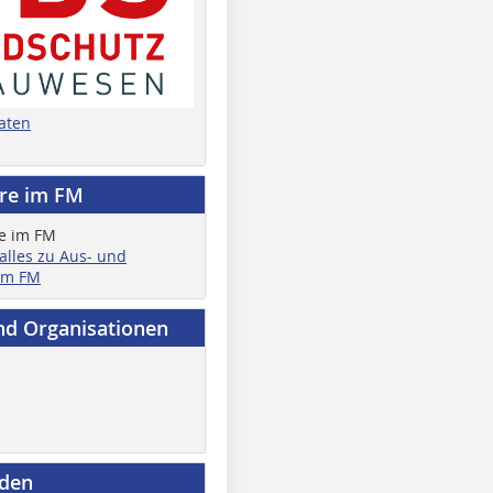
aten
ere im FM
 alles zu Aus- und
im FM
nd Organisationen
nden