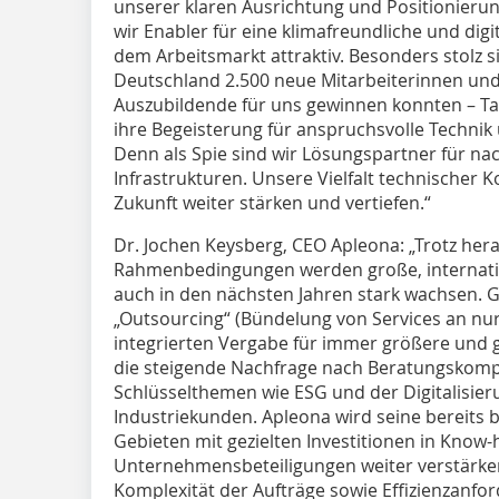
unserer klaren Ausrichtung und Positionierung
wir Enabler für eine klimafreundliche und dig
dem Arbeitsmarkt attraktiv. Besonders stolz sin
Deutschland 2.500 neue Mitarbeiterinnen und
Auszubildende für uns gewinnen konnten – Tal
ihre Begeisterung für anspruchsvolle Techni
Denn als Spie sind wir Lösungspartner für n
Infrastrukturen. Unsere Vielfalt technischer
Zukunft weiter stärken und vertiefen.“
Dr. Jochen Keysberg, CEO Apleona: „Trotz her
Rahmenbedingungen werden große, internatio
auch in den nächsten Jahren stark wachsen. 
„Outsourcing“ (Bündelung von Services an nur 
integrierten Vergabe für immer größere und 
die steigende Nachfrage nach Beratungskompe
Schlüsselthemen wie ESG und der Digitalisie
Industriekunden. Apleona wird seine bereit
Gebieten mit gezielten Investitionen in Know-
Unternehmensbeteiligungen weiter verstärke
Komplexität der Aufträge sowie Effizienzanf