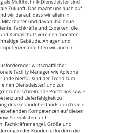
 als Multitechnik-Dienstleister sind
itale Zukunft. Das macht uns auch auf
d wir darauf, dass wir allein in
 Mitarbeiter und davon 350 neue
ente, Fachkräfte und Experten, die
k und Klimaschutz vereinen möchten.
achhaltige Gebäude, Anlagen und
 Kompetenzen möchten wir auch in
ausfordernder wirtschaftlicher
nale Facility Manager wie Apleona
Gründe hierfür sind der Trend zum
einen Dienstleister) und zur
grenzüberschreitende Portfolios sowie
tenz und Lieferfähigkeit zu
rung des Gebäudebestands durch viele
s bestehenden Kompetenzen auf diesen
how, Spezialisten und
n. Fachkräftemangel, Größe und
orderungen der Kunden erfordern die