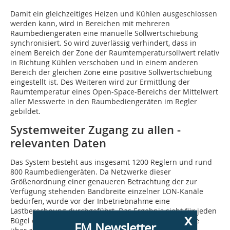
Damit ein gleichzeitiges Heizen und Kühlen ausgeschlossen
werden kann, wird in Bereichen mit mehreren
Raumbediengeräten eine manuelle Sollwertschiebung
synchronisiert. So wird zuverlässig verhindert, dass in
einem Bereich der Zone der Raumtemperatursollwert relativ
in Richtung Kühlen verschoben und in einem anderen
Bereich der gleichen Zone eine positive Sollwertschiebung
eingestellt ist. Des Wei­teren wird zur Ermittlung der
Raumtemperatur eines Open-Space-Bereichs der Mittelwert
aller Messwerte in den Raumbediengeräten im Regler
gebildet.
Systemweiter Zugang zu allen ­
relevanten Daten
Das System besteht aus insgesamt 1200 Reglern und rund
800 Raumbedienge­räten. Da Netzwerke dieser
Größenordnung einer genaueren Betrachtung der zur
Verfügung stehenden Bandbreite einzelner LON-Kanäle
bedürfen, wurde vor der Inbetriebnahme eine
Lastberechnung durchgeführt. Das Ergebnis sieht für jeden
x
Bügel einen vertikalen Hochgeschwindigkeitsbackbone
FM Newsletter