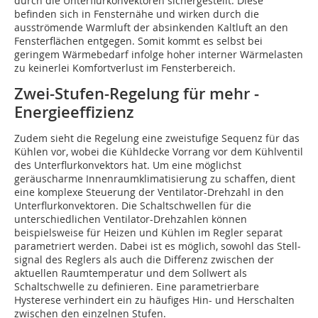
durch die Unterflurkonvektoren sichergestellt. Diese
befinden sich in Fensternähe und wirken durch die
ausströmende Warmluft der absinkenden Kaltluft an den
Fensterflächen entgegen. Somit kommt es selbst bei
geringem Wärmebedarf ­infolge hoher interner Wärmelasten
zu keinerlei Komfortverlust im Fenster­bereich.
Zwei-Stufen-Regelung für mehr ­
Energieeffizienz
Zudem sieht die Regelung eine zweistufige Sequenz für das
Kühlen vor, wobei die Kühldecke Vorrang vor dem Kühlventil
des Unterflurkonvektors hat. Um eine möglichst
geräuscharme Innenraumklimatisierung zu schaffen, dient
eine komplexe Steuerung der Ventilator-Drehzahl in den
Unterflurkonvektoren. Die Schaltschwellen für die
unterschiedlichen Ventilator-Drehzahlen können
beispielsweise für Heizen und Kühlen im Regler separat
parametriert werden. Dabei ist es möglich, sowohl das Stell­
signal des Reglers als auch die Differenz zwischen der
aktuellen Raumtemperatur und dem Sollwert als
Schaltschwelle zu definieren. Eine parametrierbare
Hysterese verhindert ein zu häufiges Hin- und Herschalten
zwischen den einzelnen Stufen.