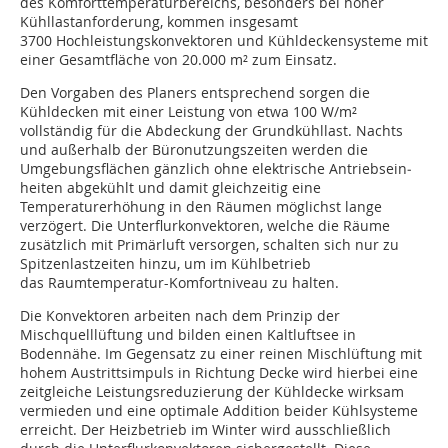
des Komforttemperatur­bereichs, besonders bei hoher
Kühllast­anforderung, kommen insgesamt
3700 Hochleistungskonvektoren und Kühldeckensysteme mit
einer Gesamtfläche von 20.000 m² zum Einsatz.
Den Vorgaben des Planers entsprechend sorgen die
Kühldecken mit einer Leistung von etwa 100 W/m²
vollständig für die Abdeckung der Grundkühllast. Nachts
und außerhalb der Büronutzungszeiten werden die
Umgebungs­flächen gänzlich ohne elektrische An­triebsein­
heiten abgekühlt und damit gleichzeitig eine
Temperaturerhöhung in den Räumen möglichst lange
verzögert. Die ­Unterflurkonvektoren, welche die Räume
zusätzlich mit Primärluft ver­sorgen, schalten sich nur zu
Spitzen­lastzeiten hinzu, um im Kühlbetrieb
das Raumtemperatur-Komfortniveau zu halten.
Die Konvektoren arbeiten nach dem Prinzip der
Mischquelllüftung und ­bilden einen Kaltluftsee in
Bodennähe. Im Gegensatz zu einer reinen Misch­lüftung mit
hohem Austrittsimpuls in Richtung Decke wird hierbei eine
zeitgleiche Leistungsreduzierung der ­Kühldecke wirksam
vermieden und ­eine optimale Addition beider Kühlsysteme
erreicht. Der Heizbetrieb im ­Winter wird ausschließlich