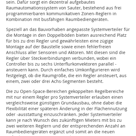
sein. Dafür sorgt ein dezentral aufgebautes
Raumautomationssystem von Sauter, bestehend aus frei
programmierbaren kommunikativen Zonen-Reglern in
Kombination mit busfähigen Raumbediengeräten.
Speziell an das Bauvorhaben angepasste Systemverteiler für
die Montage in den Doppelböden bieten ausreichend Platz
für bis zu drei Regler und gewährleisten eine zügige
Montage auf der Baustelle ­sowie einen fehlerfreien
Anschluss aller Sensoren und Aktoren. Mit diesen sind die
Regler über Steckverbindungen ­verbunden, wobei ein
Controller bis zu sechs Unterflurkonvektoren parallel ­
ansteuern kann. Durch einfaches Umkonfigurieren wird
festgelegt, ob die Raumgröße, die ein Regler ansteuert, aus
einem, zwei oder drei Achs-Segmenten besteht.
Die zu Open-Space-Bereichen gekoppelten Regelbereiche
mit nur einem Regler pro Systemverteiler erlauben einen
vergleichsweise günstigen Grundausbau, ohne dabei die
Flexibilität einer späteren Änderung in der Flächennutzung
oder -ausstattung einzuschränken. Jeder ­Systemverteiler
kann je nach Wunsch des zukünftigen Mieters mit bis zu
zwei ­weiteren Reglern und der entsprechenden Anzahl an
Raumbediengeräten ­ergänzt und somit an die neuen