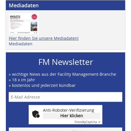
Mediadaten
Hier finden Sie unsere Mediadaten!
Mediadaten
FM Newsletter
» wichtige News aus der Facility Management-Branche
» 18 x im Jahr
» kostenlos und jederzeit kündbar
Anti-Roboter-Verifizierung
Hier klicken
Friendly
Captcha ⇗