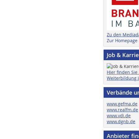
Zu den Mediad
Zur Homepage
Job & Karri
Hier finden Sie
Weiterbildung 
Verbände u
www.gefma.de
www.realfm.de
www.vdi.de
www.dgnb.de
Anbieter fi