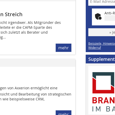
Anti-R
n Streich
 nicht irgendwer. Als Mitgründer des
leitete er die CAFM-Sparte des
ich zuletzt als Berater und
» J
g...
Beispiele, Hinweis
mehr
Widerruf
Supplement
gen von Axxerion ermöglicht eine
sicht und Bearbeitung von strategischen
 wie beispielsweise CRM,
mehr