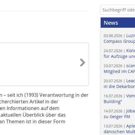
News
Luzi
03.08.2026 |
Compass Group
Kone
24.07.2026 |
für Aufzüge un
scan
23.07.2026 |
Mitglied im CA
Lead
20.07.2026 |
in die Dekarbon
– seit ich (1993) Verantwortung in der
Vom
16.07.2026 |
erchierten Artikel in der
Building“
den Informationen auf dem
Job
14.07.2026 |
 aktuellen Überblick über das
zu Geiger FM
an Themen ist in dieser Form
Apl
13.07.2026 |
dänischen Multi