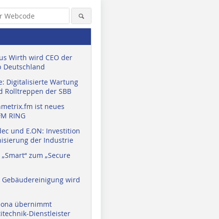
us Wirth wird CEO der
 Deutschland
: Digitalisierte Wartung
d Rolltreppen der SBB
metrix.fm ist neues
FM RING
ec und E.ON: Investition
isierung der Industrie
 „Smart“ zum „Secure
a Gebäudereinigung wird
eona übernimmt
technik-Dienstleister