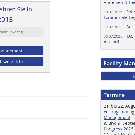
Andersen & He
ahren Sie in
Pete
09.07.2026 |
kommunale Lieg
2015
Aus
07.07.2026 |
ssort: zwanzig
TAS 
06.07.2026 |
neu auf
bonnement
ltsverzeichnis
Facility Ma
Termine
21. bis 22. Aug
Vertragsmanage
Management
8. und 9. Sept
Kongress 2026
14. und 15. Se