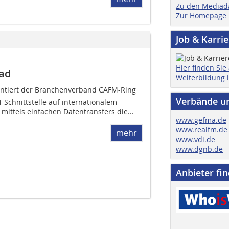
Zu den Mediad
Zur Homepage
Job & Karri
Hier finden Sie
oad
Weiterbildung 
entiert der Branchenverband CAFM-Ring
Verbände u
M-Schnittstelle auf internationalem
ittels einfachen Datentransfers die...
www.gefma.de
www.realfm.de
mehr
www.vdi.de
www.dgnb.de
Anbieter fi