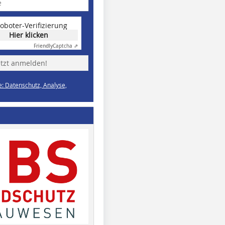
oboter-Verifizierung
Hier klicken
Friendly
Captcha ⇗
etzt anmelden!
e: Datenschutz, Analyse,