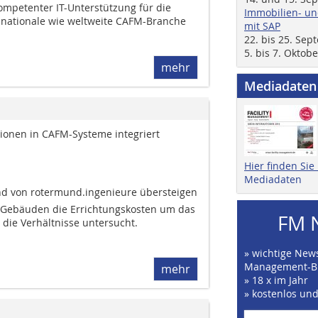
petenter IT-Unterstützung für die
Immobilien- un
e nationale wie weltweite CAFM-Branche
mit SAP
22. bis 25. Se
5. bis 7. Oktob
mehr
Mediadaten
ionen in CAFM-Systeme integriert
Hier finden Si
Mediadaten
nd von rotermund.ingenieure übersteigen
 Gebäuden die Errichtungskosten um das
FM 
t die Verhältnisse untersucht.
» wichtige News
Management-B
mehr
» 18 x im Jahr
» kostenlos un