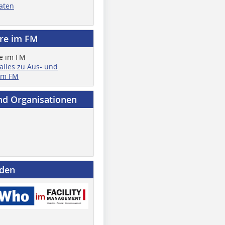
aten
ere im FM
 alles zu Aus- und
im FM
nd Organisationen
nden