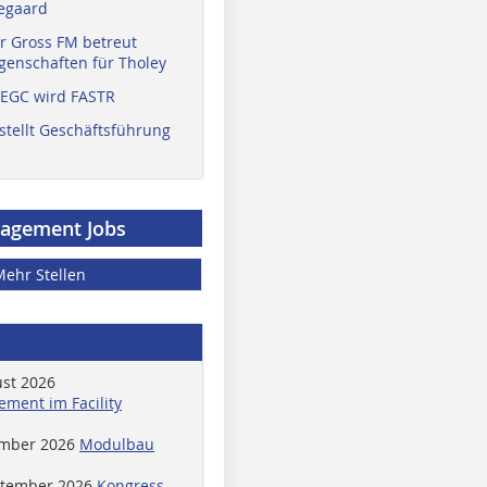
egaard
r Gross FM betreut
enschaften für Tholey
 EGC wird FASTR
stellt Geschäftsführung
nagement Jobs
Mehr Stellen
ust 2026
ment im Facility
ember 2026
Modulbau
ptember 2026
Kongress